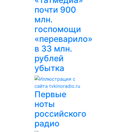
«Татмедиа»
почти 900
млн.
госпомощи
«переварило»
в 33 млн.
рублей
убытка
Первые
ноты
российского
радио