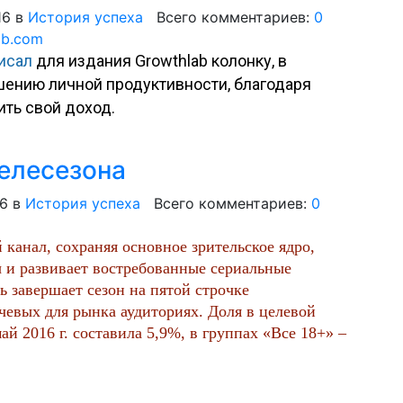
16
в
История успеха
Всего комментариев:
0
исал
для издания Growthlab колонку, в
ению личной продуктивности, благодаря
ить свой доход.
телесезона
16
в
История успеха
Всего комментариев:
0
канал, сохраняя основное зрительское ядро,
 и развивает востребованные сериальные
ь завершает сезон на пятой строчке
чевых для рынка аудиториях. Доля в целевой
май 2016 г. составила 5,9%, в группах «Все 18+» –