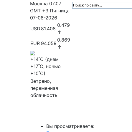
Москва
07:07
GMT +3
Пятница
07-08-2026
0.479
USD
81.408
↑
0.869
EUR
94.059
↑
+14
˚C (днем
+17
˚C, ночью
+10
˚C)
Ветрено,
переменная
облачность
МедиаПрофи
Главное
Медиарыно
Вы просматриваете: