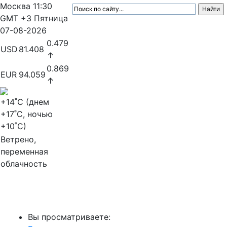
Москва
11:30
GMT +3
Пятница
07-08-2026
0.479
USD
81.408
↑
0.869
EUR
94.059
↑
+14
˚C (днем
+17
˚C, ночью
+10
˚C)
Ветрено,
переменная
облачность
МедиаПрофи
Вы просматриваете: