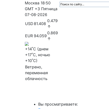
Москва
18:50
GMT +3
Пятница
07-08-2026
0.479
USD
81.408
↑
0.869
EUR
94.059
↑
+14
˚C (днем
+17
˚C, ночью
+10
˚C)
Ветрено,
переменная
облачность
МедиаПрофи
Главное
Медиарыно
Вы просматриваете: