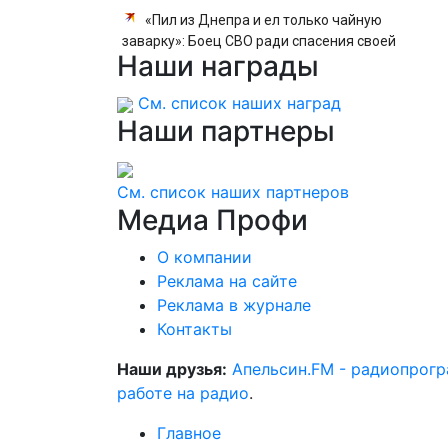
«Пил из Днепра и ел только чайную
заварку»: Боец СВО ради спасения своей
Наши
награды
группы две недели выживал на острове в
одиночку
См. список наших наград
Наши
партнеры
См. список наших партнеров
Медиа
Профи
О компании
Реклама на сайте
Реклама в журнале
Контакты
Наши друзья:
Апельсин.FM - радиопрог
работе на радио
.
Главное