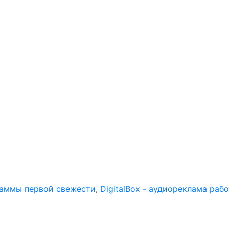
раммы первой свежести
,
DigitalBox - аудиореклама раб