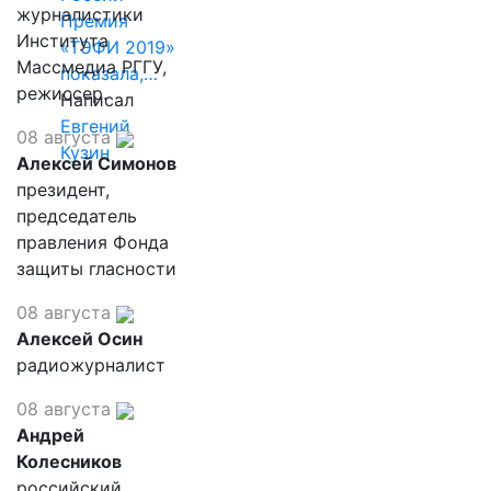
журналистики
Премия
Института
«ТЭФИ 2019»
Массмедиа РГГУ,
показала,…
режиссер.
Написал
Евгений
08 августа
Кузин
Алексей Симонов
президент,
председатель
правления Фонда
защиты гласности
08 августа
Алексей Осин
радиожурналист
08 августа
Андрей
Колесников
российский