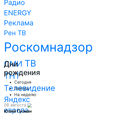
Радио
ENERGY
Реклама
Рен ТВ
Роскомнадзор
ТВ
СМИ
Дни
рождения
ТНТ
Сегодня
Телевидение
Завтра
На неделю
Яндекс
08 августа
европа
Юлий Гусман