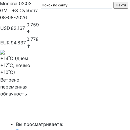
Москва
02:03
GMT +3
Суббота
08-08-2026
0.759
USD
82.167
↑
0.778
EUR
94.837
↑
+14
˚C (днем
+17
˚C, ночью
+10
˚C)
Ветрено,
переменная
облачность
МедиаПрофи
Вы просматриваете: