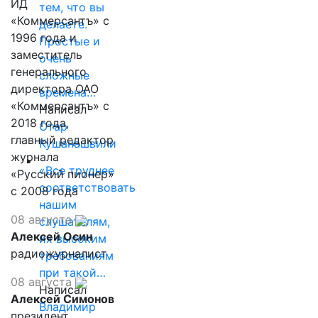
ИД
тем, что вы
«Коммерсантъ» с
делаете.
1996 года и
Простые и
заместитель
очень
генерального
сложные
директора ОАО
времена…
«Коммерсантъ» с
Написал
2018 года,
Отар
главный редактор
Кушанашвили
журнала
«Все труднее
«Русский пионер»
соответствовать
с 2008 года
нашим
08 августа
слушателям,
Алексей Осин
их высоким
радиожурналист
требованиям
при такой…
08 августа
Написал
Алексей Симонов
Владимир
президент,