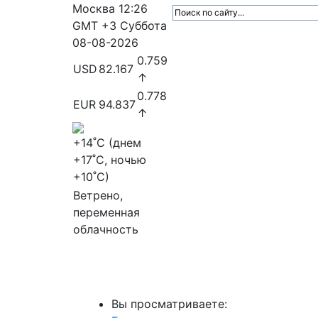
Москва
12:26
GMT +3
Суббота
08-08-2026
0.759
USD
82.167
↑
0.778
EUR
94.837
↑
+14
˚C (днем
+17
˚C, ночью
+10
˚C)
Ветрено,
переменная
облачность
МедиаПрофи
Главное
Медиарыно
Вы просматриваете: