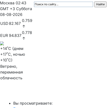
Москва
02:43
GMT +3
Суббота
08-08-2026
0.759
USD
82.167
↑
0.778
EUR
94.837
↑
+14
˚C (днем
+17
˚C, ночью
+10
˚C)
Ветрено,
переменная
облачность
МедиаПрофи
Вы просматриваете: