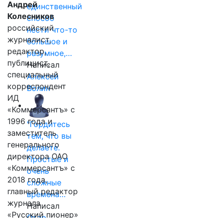
Андрей
единственный
Колесников
способ
российский
нести что-то
журналист,
большое и
редактор,
разумное,…
публицист,
Написал
специальный
Алексей
корреспондент
Волин
ИД
«Коммерсантъ» с
1996 года и
"Гордитесь
заместитель
тем, что вы
генерального
делаете.
директора ОАО
Простые и
«Коммерсантъ» с
очень
2018 года,
сложные
главный редактор
времена…
журнала
Написал
«Русский пионер»
Отар