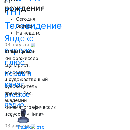
рождения
ТНТ
Сегодня
Телевидение
Завтра
На неделю
Яндекс
08 августа
европа
Юлий Гусман
кинорежиссер,
плюс
сценарист,
первый
основатель
и художественный
канал
руководитель
премии Рос.
русское
академии
радио
кинематографических
искусств «Ника»
08 августа
"Радио - это