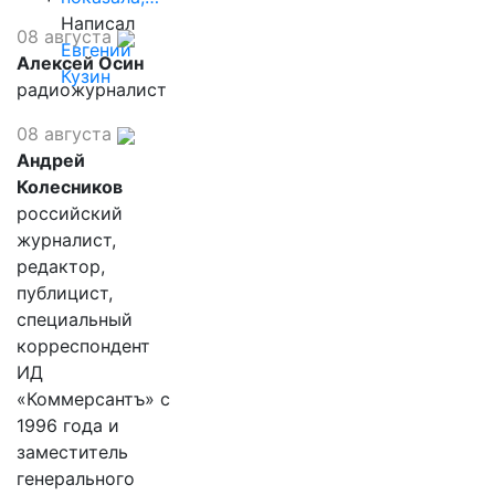
Написал
08 августа
Евгений
Алексей Осин
Кузин
радиожурналист
08 августа
Андрей
Колесников
российский
журналист,
редактор,
публицист,
специальный
корреспондент
ИД
«Коммерсантъ» с
1996 года и
заместитель
генерального