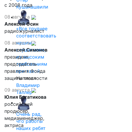
с 2008 года
Кушанашвили
08 августа
Алексей Осин
«Все труднее
радиожурналист
соответствовать
08 августа
нашим
Алексей Симонов
слушателям,
президент,
их высоким
председатель
требованиям
правления Фонда
при такой…
защиты гласности
Написал
Владимир
09 августа
Таллер
Юлия Богатикова
российский
продюсер,
Очень рад,
медиаменеджер,
что работы
актриса
наших ребят