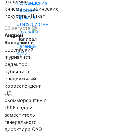
академии
телевидения
кинематографических
России»:
искусств «Ника»
Премия
«ТЭФИ 2019»
08 августа
показала,…
Андрей
Написал
Колесников
Евгений
российский
Кузин
журналист,
редактор,
публицист,
специальный
корреспондент
ИД
«Коммерсантъ» с
1996 года и
заместитель
генерального
директора ОАО