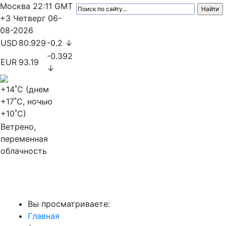
Москва
22:11
GMT
+3
Четверг
06-
08-2026
USD
80.929
-0.2 ↓
-0.392
EUR
93.19
↓
+14
˚C (днем
+17
˚C, ночью
+10
˚C)
Ветрено,
переменная
облачность
МедиаПрофи
Вы просматриваете:
Главная