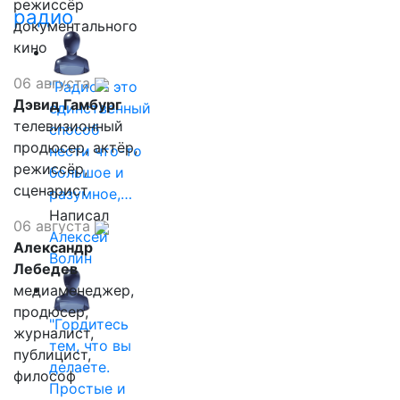
режиссёр
радио
документального
кино
06 августа
"Радио - это
Дэвид Гамбург
единственный
телевизионный
способ
продюсер, актёр,
нести что-то
режиссёр,
большое и
сценарист
разумное,…
Написал
06 августа
Алексей
Александр
Волин
Лебедев
медиаменеджер,
продюсер,
"Гордитесь
журналист,
тем, что вы
публицист,
делаете.
философ
Простые и