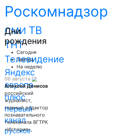
Роскомнадзор
ТВ
СМИ
Дни
рождения
ТНТ
Сегодня
Телевидение
Завтра
На неделю
Яндекс
06 августа
европа
Алексей Денисов
российский
плюс
журналист,
первый
главный редактор
познавательного
канал
телеканала ВГТРК
«История»,
русское