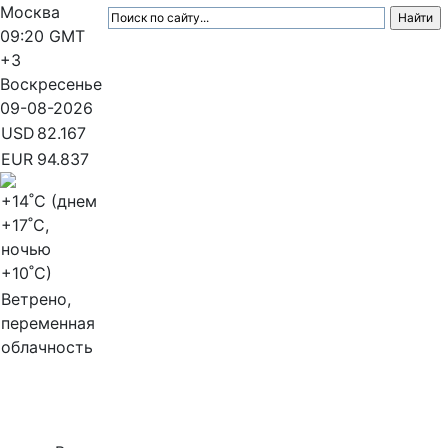
Москва
09:20
GMT
+3
Воскресенье
09-08-2026
USD
82.167
EUR
94.837
+14
˚C (днем
+17
˚C,
ночью
+10
˚C)
Ветрено,
переменная
облачность
МедиаПрофи