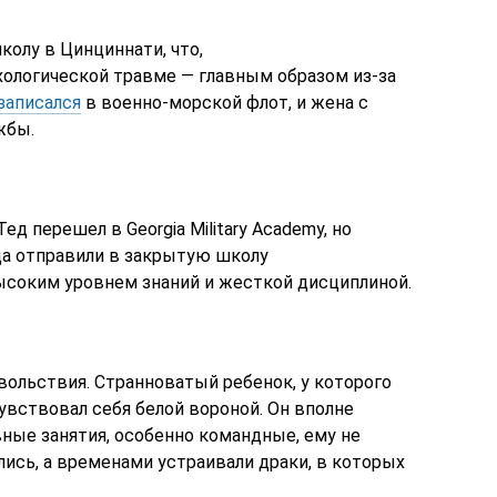
колу в Цинциннати, что,
хологической травме — главным образом из-за
записался
в военно-морской флот, и жена с
жбы.
ед перешел в Georgia Military Academy, но
еда отправили в закрытую школу
ысоким уровнем знаний и жесткой дисциплиной.
вольствия. Странноватый ребенок, у которого
увствовал себя белой вороной. Он вполне
вные занятия, особенно командные, ему не
лись, а временами устраивали драки, в которых