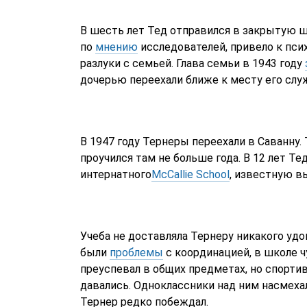
В шесть лет Тед отправился в закрытую ш
по
мнению
исследователей, привело к пси
разлуки с семьей. Глава семьи в 1943 году
дочерью переехали ближе к месту его слу
В 1947 году Тернеры переехали в Саванну. Т
проучился там не больше года. В 12 лет Т
интернатного
McCallie School
, известную в
Учеба не доставляла Тернеру никакого удо
были
проблемы
с координацией, в школе ч
преуспевал в общих предметах, но спорти
давались. Одноклассники над ним насмеха
Тернер редко побеждал.