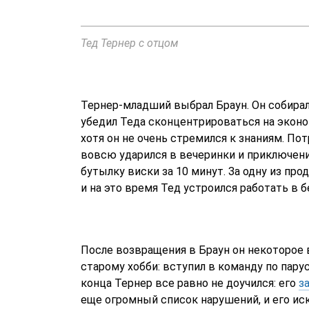
Тед Тернер с отцом
Тернер-младший выбрал Браун. Он собирал
убедил Теда сконцентрироваться на эконо
хотя он не очень стремился к знаниям. Пот
вовсю ударился в вечеринки и приключения
бутылку виски за 10 минут. За одну из про
и на это время Тед устроился работать в б
После возвращения в Браун он некоторое 
старому хобби: вступил в команду по пару
конца Тернер все равно не доучился: его
з
еще огромный список нарушений, и его иск