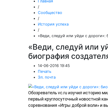
Главная
/
Сообщество
/
История успеха
/
«Веди, следуй или уйди с дороги»:
«Веди, следуй или у
биография создател
14-06-2016 19:45
Печать
Эл. почта
Обозреватель vc.ru изучил историю м
первый круглосуточный новостной ка
соревнования «Игры доброй воли» и в