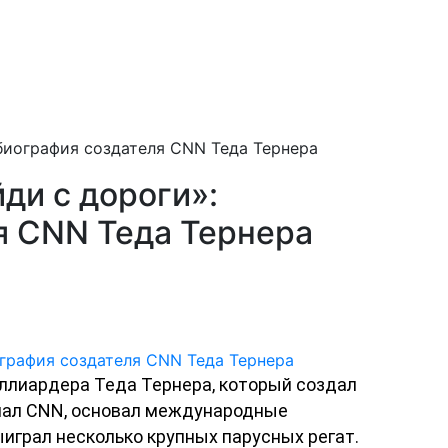
 биография создателя CNN Теда Тернера
йди с дороги»:
я CNN Теда Тернера
иллиардера Теда Тернера, который создал
нал CNN, основал международные
ыиграл несколько крупных парусных регат.