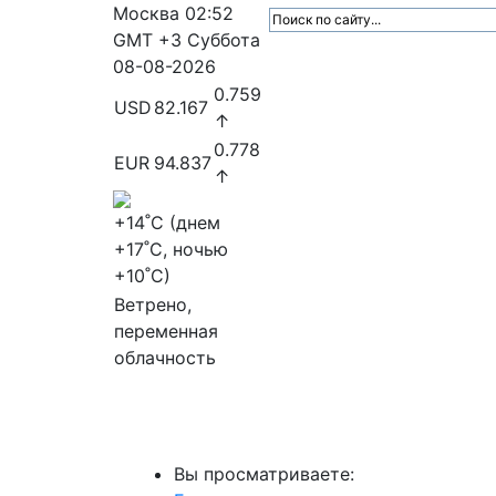
Москва
02:52
GMT +3
Суббота
08-08-2026
0.759
USD
82.167
↑
0.778
EUR
94.837
↑
+14
˚C (днем
+17
˚C, ночью
+10
˚C)
Ветрено,
переменная
облачность
МедиаПрофи
Главное
Медиарыно
Вы просматриваете: