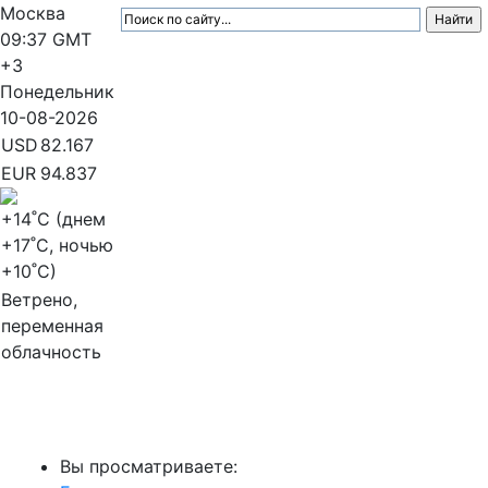
Москва
09:37
GMT
+3
Понедельник
10-08-2026
USD
82.167
EUR
94.837
+14
˚C (днем
+17
˚C, ночью
+10
˚C)
Ветрено,
переменная
облачность
МедиаПрофи
Вы просматриваете: