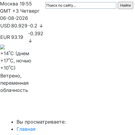
Москва
19:55
GMT +3
Четверг
06-08-2026
USD
80.929
-0.2 ↓
-0.392
EUR
93.19
↓
+14
˚C (днем
+17
˚C, ночью
+10
˚C)
Ветрено,
переменная
облачность
МедиаПрофи
Вы просматриваете:
Главная