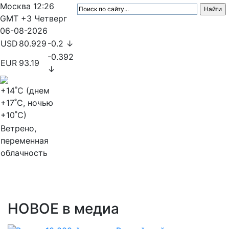
Москва
12:26
GMT +3
Четверг
06-08-2026
USD
80.929
-0.2 ↓
-0.392
EUR
93.19
↓
+14
˚C (днем
+17
˚C, ночью
+10
˚C)
Ветрено,
переменная
облачность
МедиаПрофи
НОВОЕ
в медиа