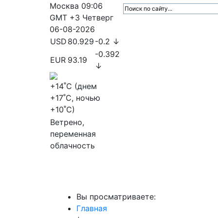
Москва
09:06
GMT +3
Четверг
06-08-2026
USD
80.929
-0.2 ↓
-0.392
EUR
93.19
↓
+14
˚C (днем
+17
˚C, ночью
+10
˚C)
Ветрено,
переменная
облачность
МедиаПрофи
Главное
Медиарыно
Вы просматриваете:
Главная