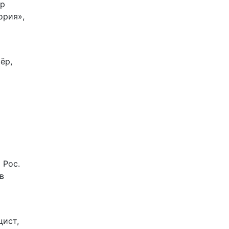
ор
ория»,
ёр,
 Рос.
в
цист,