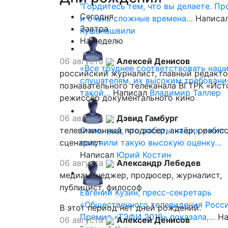
"Гордитесь тем, что вы делаете. П
Сегодня
и очень сложные времена…
Написа
Завтра
Кушанашвили
На неделю
06 августа
Алексей Денисов
«Все труднее соответствовать наш
российский журналист, главный редакт
слушателям, их высоким требовани
познавательного телеканала ВГТРК «Ист
такой…
Написал
Владимир Таллер
режиссёр документального кино
06 августа
Дэвид Гамбург
телевизионный продюсер, актёр, режисс
Очень рад, что работы наших ребят
сценарист
получили такую высокую оценку…
Написал
Юрий Костин
06 августа
Александр Лебедев
медиаменеджер, продюсер, журналист,
публицист, философ
Евгений Кузин, пресс-секретарь
«Общественного телевидения Росси
В этот период нет дней рождений.
Премия «ТЭФИ 2019» показала,…
На
06 августа
Алексей Денисов