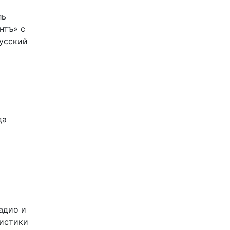
ль
нтъ» с
Русский
да
адио и
листики