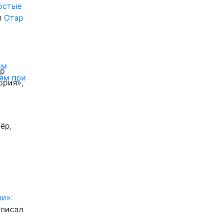
ростые
л
Отар
им
ор
ям при
ория»,
ёр,
и»:
писал