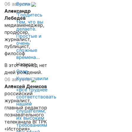
Волин
06 августа
Александр
"Гордитесь
Лебедев
тем, что вы
медиаменеджер,
делаете.
продюсер,
Простые и
журналист,
очень
публицист,
сложные
философ
времена…
Написал
В этот период нет
Отар
дней рождений.
Кушанашвили
06 августа
Алексей Денисов
«Все труднее
российский
соответствовать
журналист,
нашим
главный редактор
слушателям,
познавательного
их высоким
телеканала ВГТРК
требованиям
«История»,
при такой…