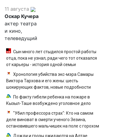
11 августа
Оскар Кучера
актер театра
и кино,
телеведущий
Сын много лет стыдился простой работы
отца, пока не узнал, ради чего тот отказался
от карьеры - история одной семьи
Хронология убийства экс-мэра Самары
Виктора Тархова и его жены: шесть
шокирующих фактов, новые подробности
По факту гибели ребенка на пожаре в
Кызыл-Таше возбуждено уголовное дело
"Убил профессора страх": Кто на самом
деле виноват в смерти ученого Зезина,
остановившего мальчишек на поле с горохом
Дожди и грозы ожидаются на Алтае