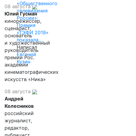
«Общественного
08 августа
телевидения
Юлий Гусман
России»:
кинорежиссер,
Премия
сценарист,
«ТЭФИ 2019»
основатель
показала,…
и художественный
Написал
руководитель
Евгений
премии Рос.
Кузин
академии
кинематографических
искусств «Ника»
08 августа
Андрей
Колесников
российский
журналист,
редактор,
публицист,