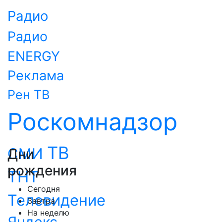
Радио
Радио
ENERGY
Реклама
Рен ТВ
Роскомнадзор
ТВ
СМИ
Дни
рождения
ТНТ
Сегодня
Телевидение
Завтра
На неделю
Яндекс