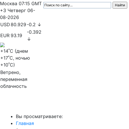
Москва
07:15
GMT
+3
Четверг
06-
08-2026
USD
80.929
-0.2 ↓
-0.392
EUR
93.19
↓
+14
˚C (днем
+17
˚C, ночью
+10
˚C)
Ветрено,
переменная
облачность
МедиаПрофи
Вы просматриваете:
Главная