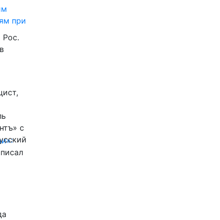
им
ям при
 Рос.
в
цист,
ль
нтъ» с
Русский
и»:
писал
да