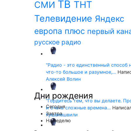
ТВ
ТНТ
СМИ
Телевидение
Яндекс
европа плюс
первый кан
русское радио
"Радио - это единственный способ 
что-то большое и разумное,…
Напи
Алексей Волин
Дни
рождения
"Гордитесь тем, что вы делаете. П
Сегодня
и очень сложные времена…
Написа
Завтра
Кушанашвили
На неделю