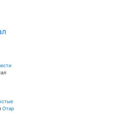
ал
нести
сал
ростые
л
Отар