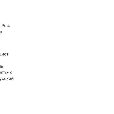
 Рос.
в
цист,
ль
нтъ» с
Русский