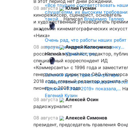
В этот период нет дней рождений.
«Все труднее соответствовать наш
08 августа
Юлий Гусман
слушателям, их высоким требовани
кинорежиссер, сценарист, основатель
такой…
Написал
Владимир Таллер
и художественный руководитель премии
академии кинематографических искусст
«Ника»
Очень рад, что работы наших ребят
08 августа
получили такую высокую оценку…
Андрей Колесников
российский журналист, редактор, публи
Написал
Юрий Костин
специальный корреспондент ИД
«Коммерсантъ» с 1996 года и заместите
генерального директора ОАО «Коммерса
Евгений Кузин, пресс-секретарь
2018 года, главный редактор журнала «
«Общественного телевидения Росси
пионер» с 2008 года
Премия «ТЭФИ 2019» показала,…
На
Евгений Кузин
08 августа
Алексей Осин
радиожурналист
08 августа
Алексей Симонов
президент, председатель правления Фон