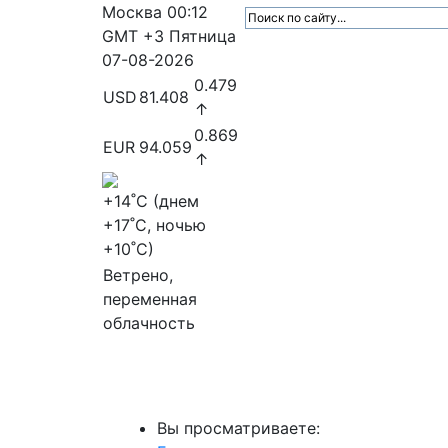
Москва
00:12
GMT +3
Пятница
07-08-2026
0.479
USD
81.408
↑
0.869
EUR
94.059
↑
+14
˚C (днем
+17
˚C, ночью
+10
˚C)
Ветрено,
переменная
облачность
МедиаПрофи
Главное
Медиарыно
Вы просматриваете: