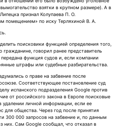
ан и в отношении его было возбуждено уголовное
 (вымогательство взятки в крупном размере). А в
 Липецка признал Колупаева П. О.
м помещением» по иску Терляхиной В. А.
сь.
аделить поисковики функцией определения того,
о гражданине, говорил ранее представитель
 передана функция судов и, если компании
тоянные штрафы или судебные разбирательства.
адумались о праве на забвение после
росоюзе. Соответствующее постановление суд
 делу испанского подразделения Google против
ичие от российского закона в Европе поисковые
в удалении личной информации, если ее
 для общества. Через год после принятия
и 300 000 запросов на забвение и, по данным
з них. Сам Google сообщал, что отказал в