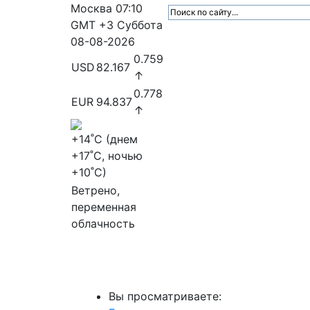
Москва
07:10
GMT +3
Суббота
08-08-2026
0.759
USD
82.167
↑
0.778
EUR
94.837
↑
+14
˚C (днем
+17
˚C, ночью
+10
˚C)
Ветрено,
переменная
облачность
МедиаПрофи
Главное
Медиарыно
Вы просматриваете: