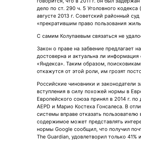
говорится, что в 2011 г. он был задерж
дело по ст. 290 ч. 5 Уголовного кодекса
августе 2013 г. Советский районный суд
«прекратившим право пользования жилы
С самим Колупаевым связаться не удало
Закон о праве на забвение предлагает н
достоверна и актуальна ли информация 
«Яндекса». Таким образом, поисковикам
откажутся от этой роли, им грозят пос
Российские чиновники и законодатели з
вступления в силу похожей нормы в Ев
Европейского союза принял в 2014 г. по
AEPD и Марио Костеха Гонсалеса. В отл
системы вправе отказать пользователю 
содержимое может представлять интерес
нормы Google сообщил, что получил почт
The Guardian, удовлетворил только 41% и