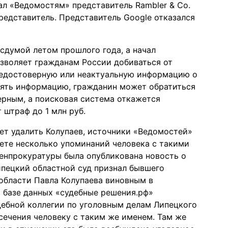
ал «Ведомостям» представитель Rambler & Co.
представитель. Представитель Google отказался
осдумой летом прошлого года, а начал
позволяет гражданам России добиваться от
недостоверную или неактуальную информацию о
лять информацию, гражданин может обратиться
мерным, а поисковая система откажется
 штраф до 1 млн руб.
ет удалить Колупаев, источники «Ведомостей»
нете несколько упоминаний человека с такими
е Генпрокуратуры была опубликована новость о
Липецкий областной суд признал бывшего
области Павла Колупаева виновным в
в базе данных «судебные решения.рф»
дебной коллегии по уголовным делам Липецкого
сечения человеку с таким же именем. Там же