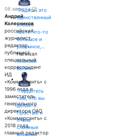
08 августа
"Радио - это
Андрей
единственный
Колесников
способ
российский
нести что-то
журналист,
большое и
редактор,
разумное,…
публицист,
Написал
специальный
Алексей
корреспондент
Волин
ИД
«Коммерсантъ» с
1996 года и
"Гордитесь
заместитель
тем, что вы
генерального
делаете.
директора ОАО
Простые и
«Коммерсантъ» с
очень
2018 года,
сложные
главный редактор
времена…