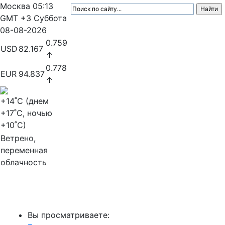
Москва
05:13
GMT +3
Суббота
08-08-2026
0.759
USD
82.167
↑
0.778
EUR
94.837
↑
+14
˚C (днем
+17
˚C, ночью
+10
˚C)
Ветрено,
переменная
облачность
МедиаПрофи
Вы просматриваете: