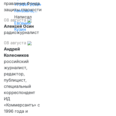
правления Фонда
«ТЭФИ 2019»
защиты гласности
показала,…
Написал
08 августа
Евгений
Алексей Осин
Кузин
радиожурналист
08 августа
Андрей
Колесников
российский
журналист,
редактор,
публицист,
специальный
корреспондент
ИД
«Коммерсантъ» с
1996 года и