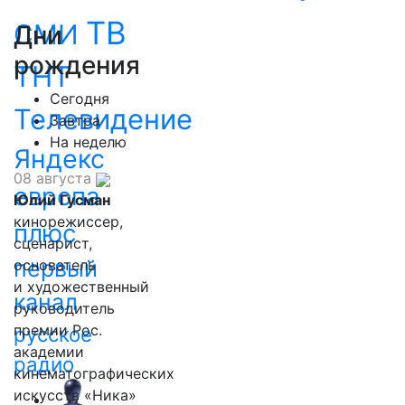
ТВ
СМИ
Дни
рождения
ТНТ
Сегодня
Телевидение
Завтра
На неделю
Яндекс
08 августа
европа
Юлий Гусман
кинорежиссер,
плюс
сценарист,
первый
основатель
и художественный
канал
руководитель
премии Рос.
русское
академии
радио
кинематографических
искусств «Ника»