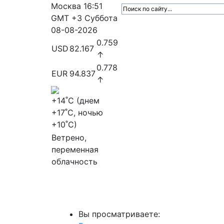
Москва
16:51
GMT +3
Суббота
08-08-2026
0.759
USD
82.167
↑
0.778
EUR
94.837
↑
+14
˚C (днем
+17
˚C, ночью
+10
˚C)
Ветрено,
переменная
облачность
МедиаПрофи
Главное
Медиарыно
Вы просматриваете: