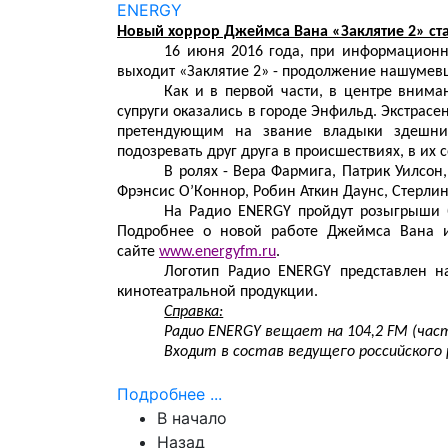
Новый хоррор Джеймса Вана «Заклятие 2» ст
16 июня 2016 года, при информационн
выходит «Заклятие 2» - продолжение нашумев
Как и в первой части, в центре внима
супруги оказались в городе Энфильд. Экстрас
претендующим на звание владыки здешних
подозревать друг друга в происшествиях, в их
В ролях - Вера Фармига, Патрик Уилсон
Фрэнсис О’Коннор, Робин Аткин Даунс, Стерлин
На Радио ENERGY пройдут розыгрыши 
Подробнее о новой работе Джеймса Вана 
сайте
www.energyfm.ru
.
Логотип Радио ENERGY представлен н
кинотеатральной продукции.
Справка:
Радио ENERGY вещает на 104,2 FM (час
Входит в состав ведущего российского 
Подробнее ...
В начало
Назад