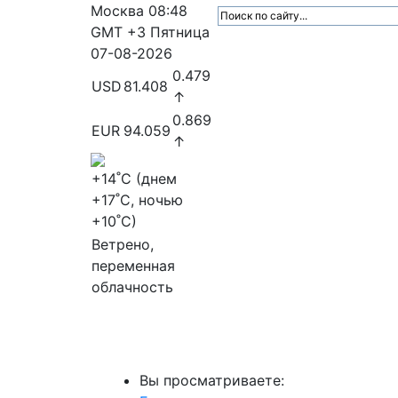
Москва
08:48
GMT +3
Пятница
07-08-2026
0.479
USD
81.408
↑
0.869
EUR
94.059
↑
+14
˚C (днем
+17
˚C, ночью
+10
˚C)
Ветрено,
переменная
облачность
МедиаПрофи
Главное
Медиарыно
Вы просматриваете: