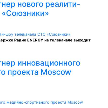
тнер нового реалити-
С «Союзники»
держке Радио ENERGY на телеканале выходит
тнер инновационного
го проекта Moscow