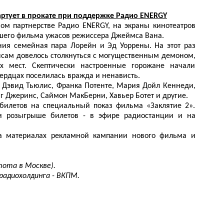
артует в прокате при поддержке Радио
ENERGY
ом партнерстве Радио ENERGY, на экраны кинотеатров
шего фильма ужасов режиссера Джеймса Вана.
ния семейная пара Лорейн и Эд Уоррены. На этот раз
енсам довелось столкнуться с могущественным демоном,
 мест. Скептически настроенные горожане начали
 сердцах поселилась вражда и ненависть.
, Дэвид Тьюлис, Франка Потенте, Мария Дойл Кеннеди,
г Джеринс, Саймон МакБерни, Хавьер Ботет и другие.
билетов на специальный показ фильма «Заклятие 2».
и розыгрыше билетов - в эфире радиостанции и на
а материалах рекламной кампании нового фильма и
тота в Москве).
радиохолдинга - ВКПМ.