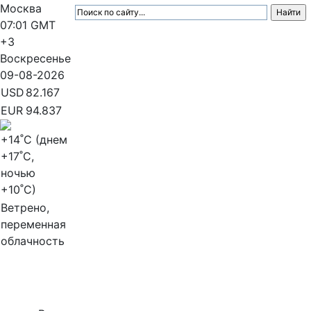
Москва
07:01
GMT
+3
Воскресенье
09-08-2026
USD
82.167
EUR
94.837
+14
˚C (днем
+17
˚C,
ночью
+10
˚C)
Ветрено,
переменная
облачность
МедиаПрофи