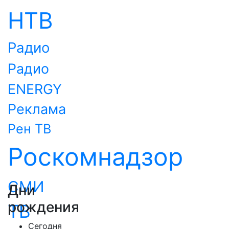
НТВ
Радио
Радио
ENERGY
Реклама
Рен ТВ
Роскомнадзор
СМИ
Дни
рождения
ТВ
Сегодня