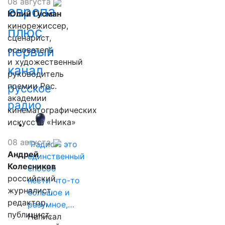
08 августа
европа
Юлий Гусман
кинорежиссер,
плюс
сценарист,
первый
основатель
и художественный
канал
руководитель
премии Рос.
русское
академии
радио
кинематографических
искусств «Ника»
08 августа
"Радио - это
Андрей
единственный
Колесников
способ
российский
нести что-то
журналист,
большое и
редактор,
разумное,…
публицист,
Написал