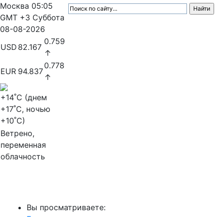
Москва
05:05
GMT +3
Суббота
08-08-2026
0.759
USD
82.167
↑
0.778
EUR
94.837
↑
+14
˚C (днем
+17
˚C, ночью
+10
˚C)
Ветрено,
переменная
облачность
МедиаПрофи
Вы просматриваете: