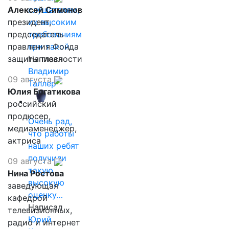
Алексей Симонов
слушателям,
президент,
их высоким
председатель
требованиям
правления Фонда
при такой…
защиты гласности
Написал
Владимир
09 августа
Таллер
Юлия Богатикова
российский
продюсер,
Очень рад,
медиаменеджер,
что работы
актриса
наших ребят
получили
09 августа
такую
Нина Ростова
высокую
заведующая
оценку…
кафедрой
Написал
телевизионных,
Юрий
радио и интернет