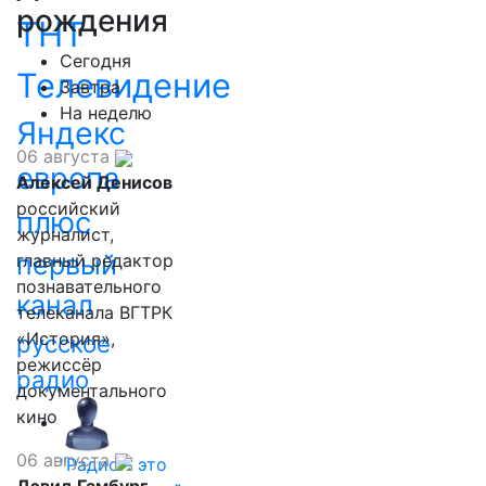
рождения
ТНТ
Сегодня
Телевидение
Завтра
На неделю
Яндекс
06 августа
европа
Алексей Денисов
российский
плюс
журналист,
первый
главный редактор
познавательного
канал
телеканала ВГТРК
«История»,
русское
режиссёр
радио
документального
кино
06 августа
"Радио - это