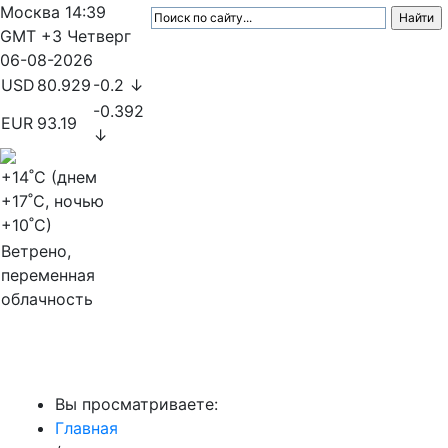
Москва
14:39
GMT +3
Четверг
06-08-2026
USD
80.929
-0.2 ↓
-0.392
EUR
93.19
↓
+14
˚C (днем
+17
˚C, ночью
+10
˚C)
Ветрено,
переменная
облачность
МедиаПрофи
Вы просматриваете:
Главная