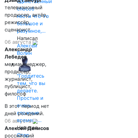
Дэвид Гамбург
единственный
телевизионный
способ
продюсер, актёр,
нести что-то
режиссёр,
большое и
сценарист
разумное,…
Написал
06 августа
Алексей
Александр
Волин
Лебедев
медиаменеджер,
продюсер,
"Гордитесь
журналист,
тем, что вы
публицист,
делаете.
философ
Простые и
очень
В этот период нет
сложные
дней рождений.
времена…
06 августа
Написал
Алексей Денисов
Отар
российский