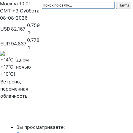
Москва
10:01
GMT +3
Суббота
08-08-2026
0.759
USD
82.167
↑
0.778
EUR
94.837
↑
+14
˚C (днем
+17
˚C, ночью
+10
˚C)
Ветрено,
переменная
облачность
МедиаПрофи
Вы просматриваете: