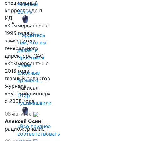
специальный
Алексей
корреспондент
Волин
ИД
«Коммерсантъ» с
1996 года и
"Гордитесь
заместитель
тем, что вы
генерального
делаете.
директора ОАО
Простые и
«Коммерсантъ» с
очень
2018 года,
сложные
главный редактор
времена…
журнала
Написал
«Русский пионер»
Отар
с 2008 года
Кушанашвили
08 августа
Алексей Осин
«Все труднее
радиожурналист
соответствовать