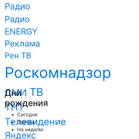
Радио
Радио
ENERGY
Реклама
Рен ТВ
Роскомнадзор
ТВ
СМИ
Дни
рождения
ТНТ
Сегодня
Телевидение
Завтра
На неделю
Яндекс