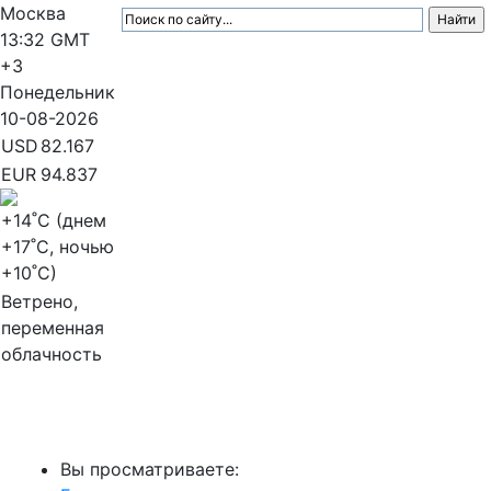
Москва
13:32
GMT
+3
Понедельник
10-08-2026
USD
82.167
EUR
94.837
+14
˚C (днем
+17
˚C, ночью
+10
˚C)
Ветрено,
переменная
облачность
МедиаПрофи
Вы просматриваете: