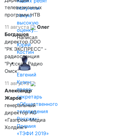
Дирекции
наших ребят
телевизионных
получили
программ НТВ
такую
высокую
11 августа
Олег
оценку…
Богдашов
Написал
директор ООО
Юрий
"РК ЭКСПРЕСС" -
Костин
радиостанция
"Русское Радио
Омск"
Евгений
Кузин,
11 августа
пресс-
Александр
секретарь
Жаров
«Общественного
генеральный
телевидения
директор АО
России»:
«Газпром-Медиа
Премия
Холдинг»
«ТЭФИ 2019»