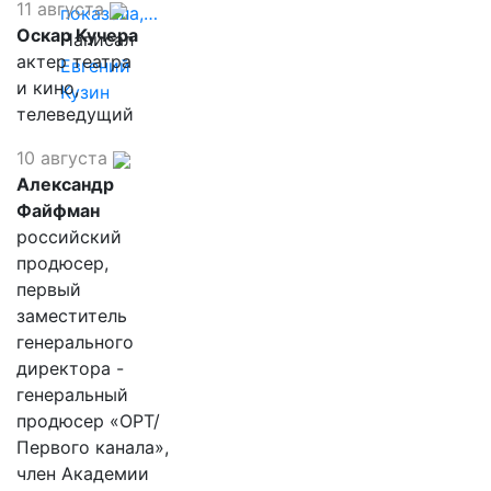
11 августа
показала,…
Оскар Кучера
Написал
актер театра
Евгений
и кино,
Кузин
телеведущий
10 августа
Александр
Файфман
российский
продюсер,
первый
заместитель
генерального
директора -
генеральный
продюсер «ОРТ/
Первого канала»,
член Академии