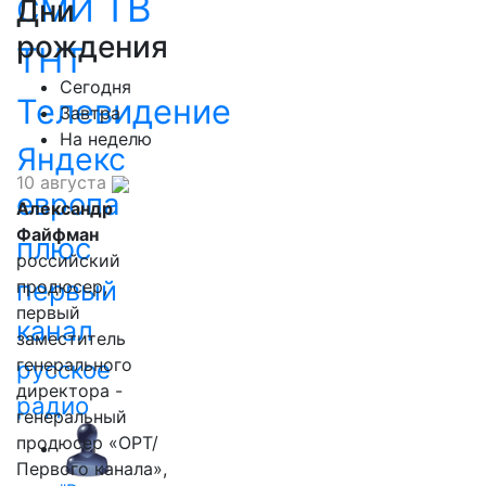
ТВ
СМИ
Дни
рождения
ТНТ
Сегодня
Телевидение
Завтра
На неделю
Яндекс
10 августа
европа
Александр
Файфман
плюс
российский
первый
продюсер,
первый
канал
заместитель
генерального
русское
директора -
радио
генеральный
продюсер «ОРТ/
Первого канала»,