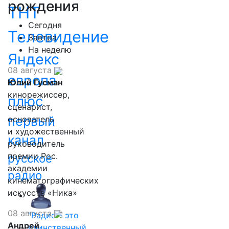
рождения
ТНТ
Сегодня
Телевидение
Завтра
На неделю
Яндекс
08 августа
европа
Юлий Гусман
кинорежиссер,
плюс
сценарист,
первый
основатель
и художественный
канал
руководитель
премии Рос.
русское
академии
радио
кинематографических
искусств «Ника»
08 августа
"Радио - это
Андрей
единственный