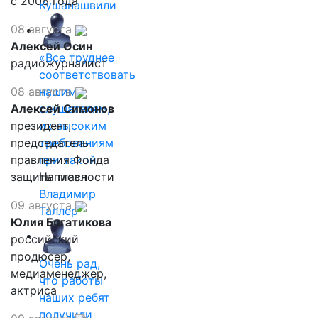
с 2008 года
Кушанашвили
08 августа
Алексей Осин
«Все труднее
радиожурналист
соответствовать
08 августа
нашим
Алексей Симонов
слушателям,
президент,
их высоким
председатель
требованиям
правления Фонда
при такой…
защиты гласности
Написал
Владимир
09 августа
Таллер
Юлия Богатикова
российский
продюсер,
Очень рад,
медиаменеджер,
что работы
актриса
наших ребят
получили