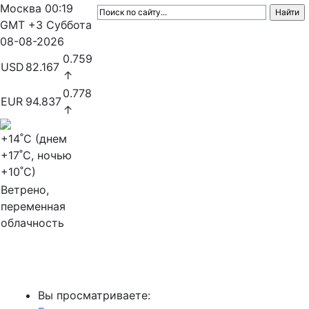
Москва
00:19
GMT +3
Суббота
08-08-2026
0.759
USD
82.167
↑
0.778
EUR
94.837
↑
+14
˚C (днем
+17
˚C, ночью
+10
˚C)
Ветрено,
переменная
облачность
МедиаПрофи
Вы просматриваете: