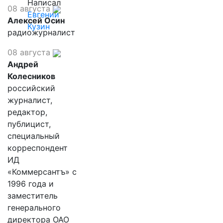
Написал
08 августа
Евгений
Алексей Осин
Кузин
радиожурналист
08 августа
Андрей
Колесников
российский
журналист,
редактор,
публицист,
специальный
корреспондент
ИД
«Коммерсантъ» с
1996 года и
заместитель
генерального
директора ОАО