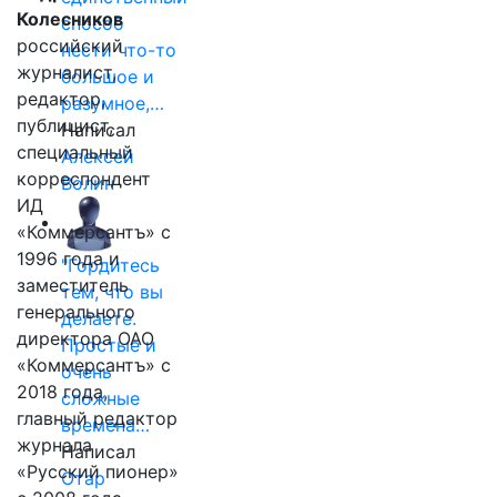
Колесников
способ
российский
нести что-то
журналист,
большое и
редактор,
разумное,…
публицист,
Написал
специальный
Алексей
корреспондент
Волин
ИД
«Коммерсантъ» с
1996 года и
"Гордитесь
заместитель
тем, что вы
генерального
делаете.
директора ОАО
Простые и
«Коммерсантъ» с
очень
2018 года,
сложные
главный редактор
времена…
журнала
Написал
«Русский пионер»
Отар