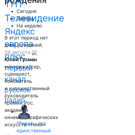
рождения
ТНТ
Сегодня
Телевидение
Завтра
На неделю
Яндекс
В этот период нет
европа
дней рождений.
08 августа
плюс
Юлий Гусман
первый
кинорежиссер,
сценарист,
канал
основатель
и художественный
русское
руководитель
радио
премии Рос.
академии
кинематографических
"Радио - это
искусств «Ника»
единственный