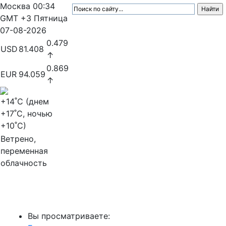
Москва
00:34
GMT +3
Пятница
07-08-2026
0.479
USD
81.408
↑
0.869
EUR
94.059
↑
+14
˚C (днем
+17
˚C, ночью
+10
˚C)
Ветрено,
переменная
облачность
МедиаПрофи
Вы просматриваете: