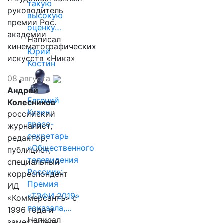
такую
руководитель
высокую
премии Рос.
оценку…
академии
Написал
кинематографических
Юрий
искусств «Ника»
Костин
08 августа
Андрей
Евгений
Колесников
Кузин,
российский
пресс-
журналист,
секретарь
редактор,
«Общественного
публицист,
телевидения
специальный
России»:
корреспондент
Премия
ИД
«ТЭФИ 2019»
«Коммерсантъ» с
показала,…
1996 года и
Написал
заместитель