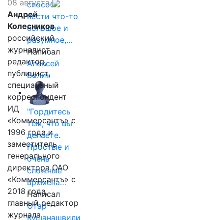
08 августа
способ
Андрей
нести что-то
Колесников
большое и
российский
разумное,…
журналист,
Написал
редактор,
Алексей
публицист,
Волин
специальный
корреспондент
ИД
"Гордитесь
«Коммерсантъ» с
тем, что вы
1996 года и
делаете.
заместитель
Простые и
генерального
очень
директора ОАО
сложные
«Коммерсантъ» с
времена…
2018 года,
Написал
главный редактор
Отар
журнала
Кушанашвили