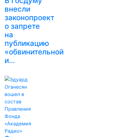
В Госдуму
внесли
законопроект
о запрете
на
публикацию
«обвинительной
и…