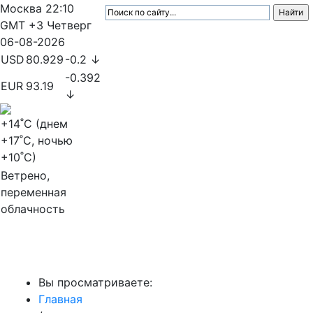
Москва
22:10
GMT +3
Четверг
06-08-2026
USD
80.929
-0.2 ↓
-0.392
EUR
93.19
↓
+14
˚C (днем
+17
˚C, ночью
+10
˚C)
Ветрено,
переменная
облачность
МедиаПрофи
Вы просматриваете:
Главная