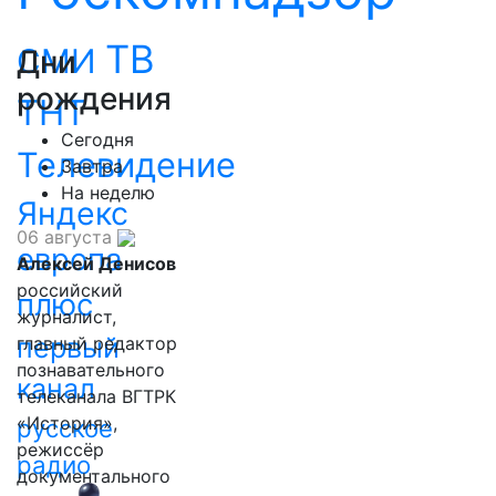
ТВ
СМИ
Дни
рождения
ТНТ
Сегодня
Телевидение
Завтра
На неделю
Яндекс
06 августа
европа
Алексей Денисов
российский
плюс
журналист,
первый
главный редактор
познавательного
канал
телеканала ВГТРК
«История»,
русское
режиссёр
радио
документального