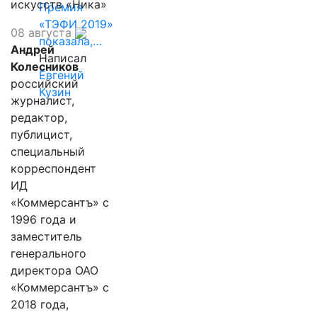
искусств «Ника»
Премия
«ТЭФИ 2019»
08 августа
показала,…
Андрей
Написал
Колесников
Евгений
российский
Кузин
журналист,
редактор,
публицист,
специальный
корреспондент
ИД
«Коммерсантъ» с
1996 года и
заместитель
генерального
директора ОАО
«Коммерсантъ» с
2018 года,