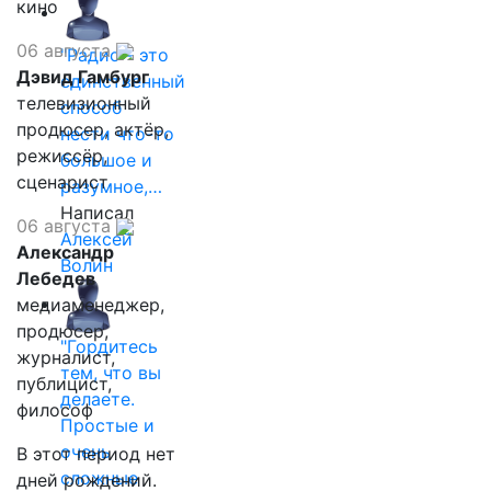
кино
06 августа
"Радио - это
Дэвид Гамбург
единственный
телевизионный
способ
продюсер, актёр,
нести что-то
режиссёр,
большое и
сценарист
разумное,…
Написал
06 августа
Алексей
Александр
Волин
Лебедев
медиаменеджер,
продюсер,
"Гордитесь
журналист,
тем, что вы
публицист,
делаете.
философ
Простые и
очень
В этот период нет
сложные
дней рождений.