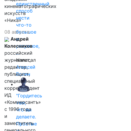
единственный
кинематографических
способ
искусств
нести
«Ника»
что-то
08 августа
большое
Андрей
и
Колесников
разумное,
российский
…
журналист,
Написал
редактор,
Алексей
публицист,
Волин
специальный
корреспондент
ИД
"Гордитесь
«Коммерсантъ»
тем,
с 1996 года
что вы
и
делаете.
заместитель
Простые
генерального
и