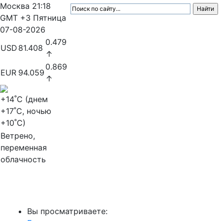
Москва
21:18
GMT +3
Пятница
07-08-2026
0.479
USD
81.408
↑
0.869
EUR
94.059
↑
+14
˚C (днем
+17
˚C, ночью
+10
˚C)
Ветрено,
переменная
облачность
МедиаПрофи
Вы просматриваете: