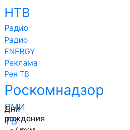
НТВ
Радио
Радио
ENERGY
Реклама
Рен ТВ
Роскомнадзор
СМИ
Дни
рождения
ТВ
Сегодня