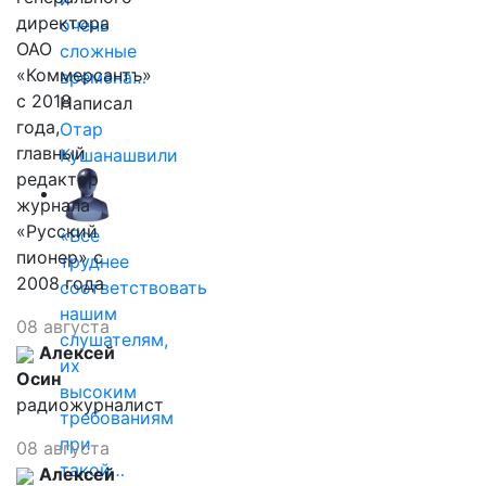
директора
очень
ОАО
сложные
«Коммерсантъ»
времена…
с 2018
Написал
года,
Отар
главный
Кушанашвили
редактор
журнала
«Русский
«Все
пионер» с
труднее
2008 года
соответствовать
нашим
08 августа
слушателям,
Алексей
их
Осин
высоким
радиожурналист
требованиям
при
08 августа
такой…
Алексей