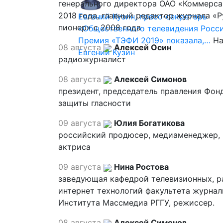
генерального директора ОАО «Коммерса
2018 года, главный редактор журнала «
Евгений Кузин, пресс-секретарь
пионер» с 2008 года
«Общественного телевидения Росси
Премия «ТЭФИ 2019» показала,…
На
08 августа
Алексей Осин
Евгений Кузин
радиожурналист
08 августа
Алексей Симонов
президент, председатель правления Фон
защиты гласности
09 августа
Юлия Богатикова
российский продюсер, медиаменеджер,
актриса
09 августа
Нина Ростова
заведующая кафедрой телевизионных, р
интернет технологий факультета журна
Института Массмедиа РГГУ, режиссер.
08 августа
Алексей Симонов