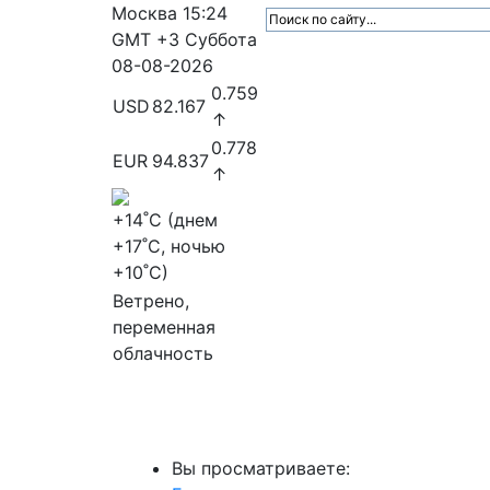
Москва
15:24
GMT +3
Суббота
08-08-2026
0.759
USD
82.167
↑
0.778
EUR
94.837
↑
+14
˚C (днем
+17
˚C, ночью
+10
˚C)
Ветрено,
переменная
облачность
МедиаПрофи
Главное
Медиарыно
Вы просматриваете: