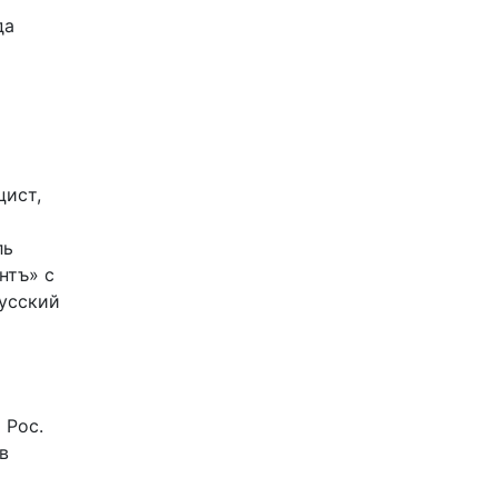
да
цист,
ль
нтъ» с
Русский
 Рос.
в