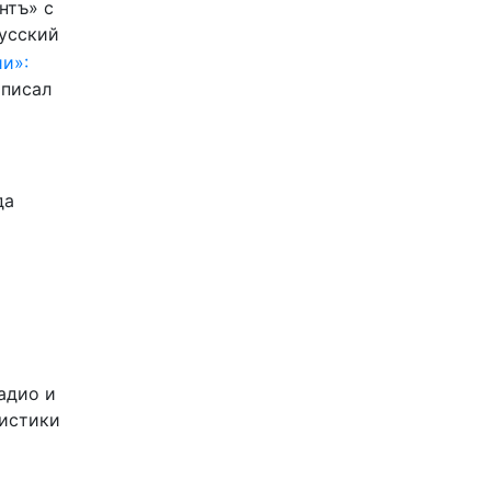
нтъ» с
Русский
и»:
писал
да
адио и
листики