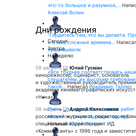
что-то большое и разумное,…
Напи
Алексей Волин
Дни
рождения
"Гордитесь тем, что вы делаете. П
Сегодня
и очень сложные времена…
Написа
Завтра
Кушанашвили
На неделю
08 августа
Юлий Гусман
«Все труднее соответствовать наш
кинорежиссер, сценарист, основатель
слушателям, их высоким требовани
и художественный руководитель премии
такой…
Написал
Владимир Таллер
академии кинематографических искусст
«Ника»
08 августа
Очень рад, что работы наших ребят
Андрей Колесников
российский журналист, редактор, публи
получили такую высокую оценку…
специальный корреспондент ИД
Написал
Юрий Костин
«Коммерсантъ» с 1996 года и заместите