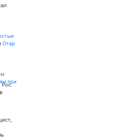
сал
ростые
л
Отар
им
ям при
 Рос.
в
цист,
ль