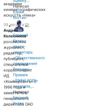
оценку…
академии
Написал
кинематографических
Юрий
искусств «Ника»
Костин
08 августа
Андрей
Евгений
Колесников
Кузин,
российский
пресс-
журналист,
секретарь
редактор,
«Общественного
публицист,
телевидения
специальный
России»:
корреспондент
Премия
ИД
«ТЭФИ 2019»
«Коммерсантъ» с
показала,…
1996 года и
Написал
заместитель
Евгений
генерального
Кузин
директора ОАО