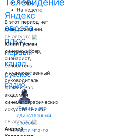
Телевидение
Завтра
На неделю
Яндекс
В этот период нет
европа
дней рождений.
08 августа
плюс
Юлий Гусман
первый
кинорежиссер,
сценарист,
канал
основатель
и художественный
русское
руководитель
радио
премии Рос.
академии
кинематографических
"Радио - это
искусств «Ника»
единственный
08 августа
способ
Андрей
нести что-то