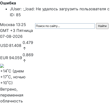
Ошибка
JUser: :_load: Не удалось загрузить пользователя с
ID: 85
Москва
13:25
GMT +3
Пятница
07-08-2026
0.479
USD
81.408
↑
0.869
EUR
94.059
↑
+14
˚C (днем
+17
˚C, ночью
+10
˚C)
Ветрено,
переменная
облачность