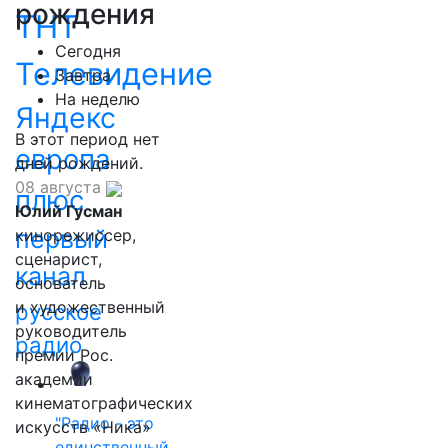
рождения
ТНТ
Сегодня
Телевидение
Завтра
На неделю
Яндекс
В этот период нет
европа
дней рождений.
08 августа
плюс
Юлий Гусман
первый
кинорежиссер,
сценарист,
канал
основатель
и художественный
русское
руководитель
радио
премии Рос.
академии
кинематографических
"Радио - это
искусств «Ника»
единственный