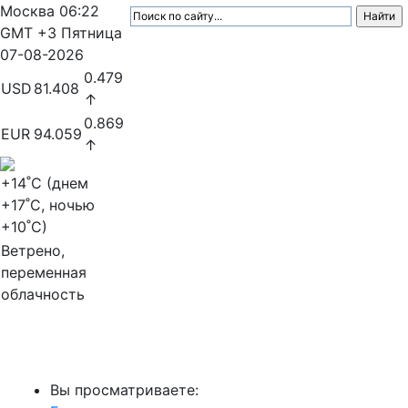
Москва
06:22
GMT +3
Пятница
07-08-2026
0.479
USD
81.408
↑
0.869
EUR
94.059
↑
+14
˚C (днем
+17
˚C, ночью
+10
˚C)
Ветрено,
переменная
облачность
МедиаПрофи
Вы просматриваете: