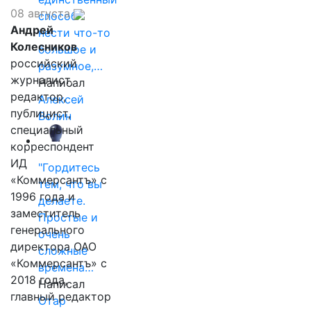
08 августа
способ
Андрей
нести что-то
Колесников
большое и
российский
разумное,…
журналист,
Написал
редактор,
Алексей
публицист,
Волин
специальный
корреспондент
ИД
"Гордитесь
«Коммерсантъ» с
тем, что вы
1996 года и
делаете.
заместитель
Простые и
генерального
очень
директора ОАО
сложные
«Коммерсантъ» с
времена…
2018 года,
Написал
главный редактор
Отар