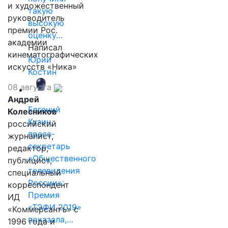
и художественный
такую
руководитель
высокую
премии Рос.
оценку…
академии
Написал
кинематографических
Юрий
искусств «Ника»
Костин
08 августа
Андрей
Евгений
Колесников
Кузин,
российский
пресс-
журналист,
секретарь
редактор,
«Общественного
публицист,
телевидения
специальный
России»:
корреспондент
Премия
ИД
«ТЭФИ 2019»
«Коммерсантъ» с
показала,…
1996 года и