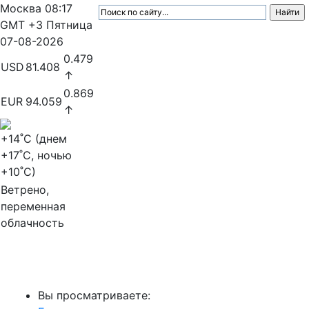
Москва
08:17
GMT +3
Пятница
07-08-2026
0.479
USD
81.408
↑
0.869
EUR
94.059
↑
+14
˚C (днем
+17
˚C, ночью
+10
˚C)
Ветрено,
переменная
облачность
МедиаПрофи
Вы просматриваете: