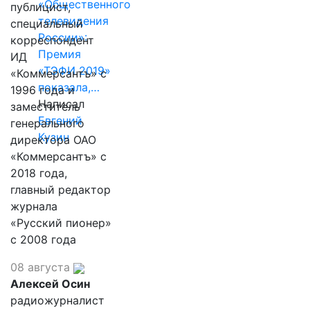
«Общественного
публицист,
телевидения
специальный
России»:
корреспондент
Премия
ИД
«ТЭФИ 2019»
«Коммерсантъ» с
показала,…
1996 года и
Написал
заместитель
Евгений
генерального
Кузин
директора ОАО
«Коммерсантъ» с
2018 года,
главный редактор
журнала
«Русский пионер»
с 2008 года
08 августа
Алексей Осин
радиожурналист