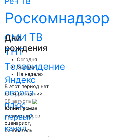
Рен ТВ
Роскомнадзор
ТВ
СМИ
Дни
рождения
ТНТ
Сегодня
Телевидение
Завтра
На неделю
Яндекс
В этот период нет
европа
дней рождений.
08 августа
плюс
Юлий Гусман
первый
кинорежиссер,
сценарист,
канал
основатель