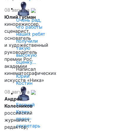
08 августа
Юлий Гусман
Очень рад,
кинорежиссер,
что работы
сценарист,
наших ребят
основатель
получили
и художественный
такую
руководитель
высокую
премии Рос.
оценку…
академии
Написал
кинематографических
Юрий
искусств «Ника»
Костин
08 августа
Андрей
Евгений
Колесников
Кузин,
российский
пресс-
журналист,
секретарь
редактор,