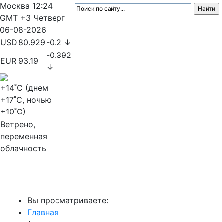
Москва
12:24
GMT +3
Четверг
06-08-2026
USD
80.929
-0.2 ↓
-0.392
EUR
93.19
↓
+14
˚C (днем
+17
˚C, ночью
+10
˚C)
Ветрено,
переменная
облачность
МедиаПрофи
Вы просматриваете:
Главная