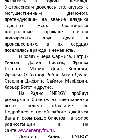
оказались в городе Энфильд.
Экстрасенсам довелось столкнуться с
могущественным демоном,
претендующим на звание владыки
здешних мест. Скептически
настроенные горожане начали
подозревать друг друга в
происшествиях, в их сердцах
поселилась вражда и ненависть.
В ролях - Вера Фармига, Патрик
Уилсон, Дэвид Тьюлис, Франка
Потенте, Мария Дойл Кеннеди,
Фрэнсис О’Коннор, Робин Аткин Даунс,
Стерлинг Джеринс, Саймон МакБерни,
Хавьер Ботет и другие.
На Радио ENERGY пройдут
розыгрыши билетов на специальный
показ фильма «Заклятие 2».
Подробнее о новой работе Джеймса
Вана и розыгрыше билетов - в эфире
радиостанции и на
сайте
www.energyfm.ru
.
Логотип Радио ENERGY