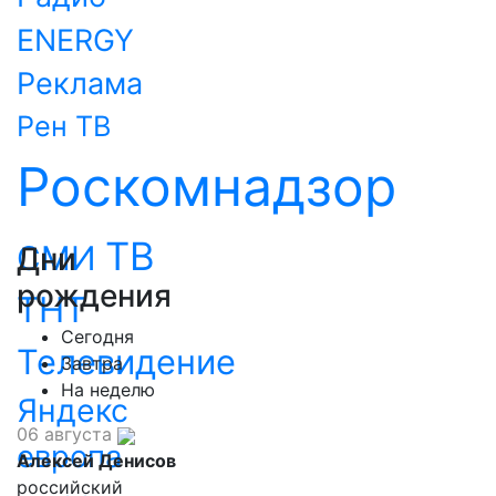
ENERGY
Реклама
Рен ТВ
Роскомнадзор
ТВ
СМИ
Дни
рождения
ТНТ
Сегодня
Телевидение
Завтра
На неделю
Яндекс
06 августа
европа
Алексей Денисов
российский