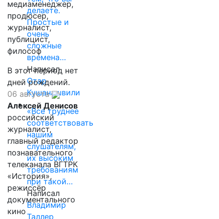
медиаменеджер,
делаете.
продюсер,
Простые и
журналист,
очень
публицист,
сложные
философ
времена…
Написал
В этот период нет
Отар
дней рождений.
Кушанашвили
06 августа
Алексей Денисов
«Все труднее
российский
соответствовать
журналист,
нашим
главный редактор
слушателям,
познавательного
их высоким
телеканала ВГТРК
требованиям
«История»,
при такой…
режиссёр
Написал
документального
Владимир
кино
Таллер