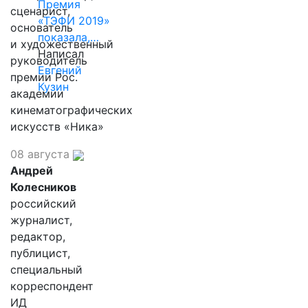
Премия
сценарист,
«ТЭФИ 2019»
основатель
показала,…
и художественный
Написал
руководитель
Евгений
премии Рос.
Кузин
академии
кинематографических
искусств «Ника»
08 августа
Андрей
Колесников
российский
журналист,
редактор,
публицист,
специальный
корреспондент
ИД