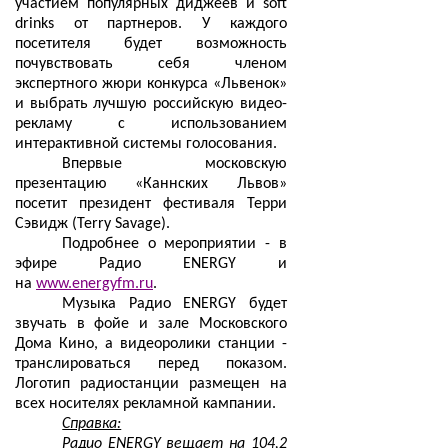
участием популярных диджеев и soft
drinks от партнеров. У каждого
посетителя будет возможность
почувствовать себя членом
экспертного жюри конкурса «Львенок»
и выбрать лучшую российскую видео-
рекламу с использованием
интерактивной системы голосования.
Впервые московскую
презентацию «Каннских Львов»
посетит президент фестиваля Терри
Сэвидж (Terry Savage).
Подробнее о мероприятии - в
эфире Радио ENERGY и
на
www.energyfm.ru
.
Музыка Радио ENERGY будет
звучать в фойе и зале Московского
Дома Кино, а видеоролики станции -
транслироваться перед показом.
Логотип радиостанции размещен на
всех носителях рекламной кампании.
Справка:
Радио ENERGY вещает на 104,2