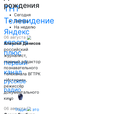
рождения
ТНТ
Сегодня
Телевидение
Завтра
На неделю
Яндекс
06 августа
европа
Алексей Денисов
российский
плюс
журналист,
первый
главный редактор
познавательного
канал
телеканала ВГТРК
«История»,
русское
режиссёр
радио
документального
кино
06 августа
"Радио - это