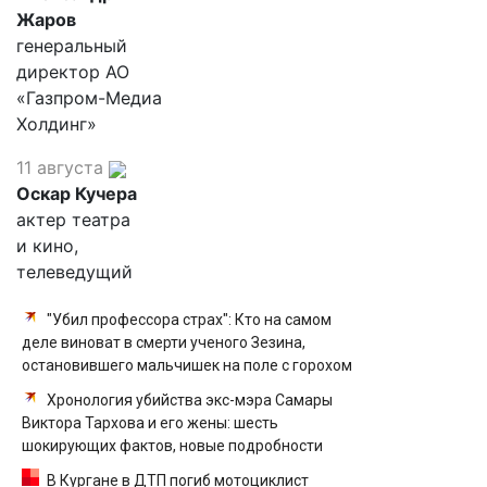
Жаров
генеральный
директор АО
«Газпром-Медиа
Холдинг»
11 августа
Оскар Кучера
актер театра
и кино,
телеведущий
"Убил профессора страх": Кто на самом
деле виноват в смерти ученого Зезина,
остановившего мальчишек на поле с горохом
Хронология убийства экс-мэра Самары
Виктора Тархова и его жены: шесть
шокирующих фактов, новые подробности
В Кургане в ДТП погиб мотоциклист