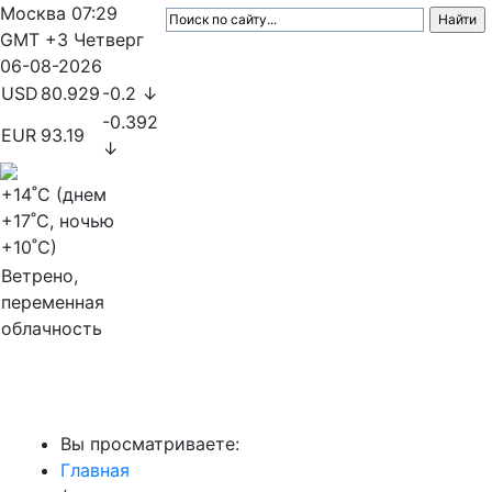
Москва
07:29
GMT +3
Четверг
06-08-2026
USD
80.929
-0.2 ↓
-0.392
EUR
93.19
↓
+14
˚C (днем
+17
˚C, ночью
+10
˚C)
Ветрено,
переменная
облачность
МедиаПрофи
Вы просматриваете:
Главная