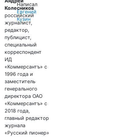
Андрей
Написал
Колесников
Евгений
российский
Кузин
журналист,
редактор,
публицист,
специальный
корреспондент
ИД
«Коммерсантъ» с
1996 года и
заместитель
генерального
директора ОАО
«Коммерсантъ» с
2018 года,
главный редактор
журнала
«Русский пионер»