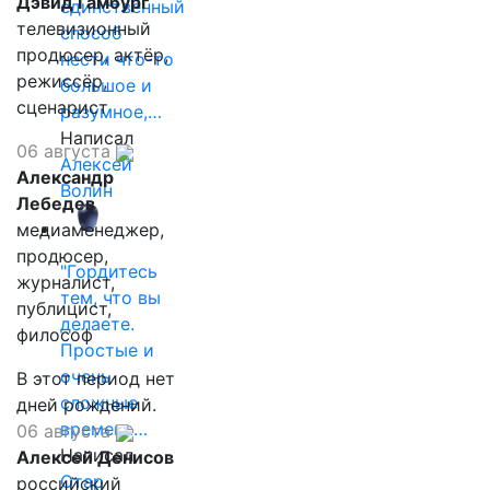
Дэвид Гамбург
единственный
телевизионный
способ
продюсер, актёр,
нести что-то
режиссёр,
большое и
сценарист
разумное,…
Написал
06 августа
Алексей
Александр
Волин
Лебедев
медиаменеджер,
продюсер,
"Гордитесь
журналист,
тем, что вы
публицист,
делаете.
философ
Простые и
очень
В этот период нет
сложные
дней рождений.
времена…
06 августа
Написал
Алексей Денисов
Отар
российский