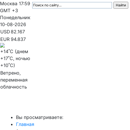
Москва
17:59
GMT +3
Понедельник
10-08-2026
USD
82.167
EUR
94.837
+14
˚C (днем
+17
˚C, ночью
+10
˚C)
Ветрено,
переменная
облачность
МедиаПрофи
Вы просматриваете:
Главная