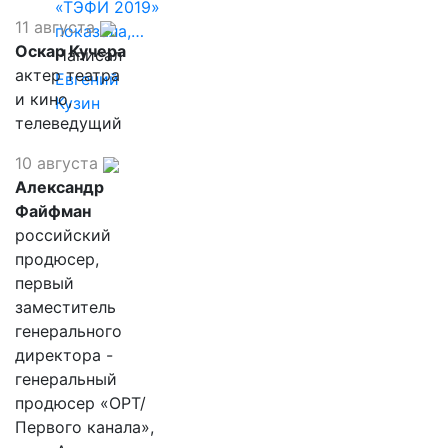
«ТЭФИ 2019»
11 августа
показала,…
Оскар Кучера
Написал
актер театра
Евгений
и кино,
Кузин
телеведущий
10 августа
Александр
Файфман
российский
продюсер,
первый
заместитель
генерального
директора -
генеральный
продюсер «ОРТ/
Первого канала»,