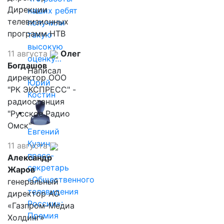
Дирекции
наших ребят
телевизионных
получили
программ НТВ
такую
высокую
11 августа
Олег
оценку…
Богдашов
Написал
директор ООО
Юрий
"РК ЭКСПРЕСС" -
Костин
радиостанция
"Русское Радио
Омск"
Евгений
Кузин,
11 августа
пресс-
Александр
секретарь
Жаров
«Общественного
генеральный
телевидения
директор АО
России»:
«Газпром-Медиа
Премия
Холдинг»