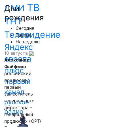
ТВ
СМИ
Дни
рождения
ТНТ
Сегодня
Телевидение
Завтра
На неделю
Яндекс
10 августа
европа
Александр
Файфман
плюс
российский
первый
продюсер,
первый
канал
заместитель
генерального
русское
директора -
радио
генеральный
продюсер «ОРТ/