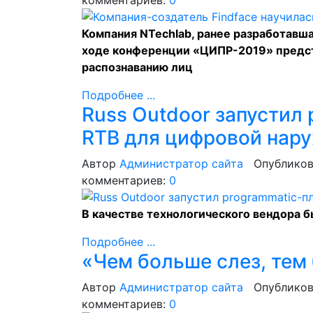
комментариев:
0
Компания NTechlab, ранее разработавша
ходе конференции «ЦИПР-2019» предст
распознаванию лиц
Подробнее ...
Russ Outdoor запустил
RTB для цифровой нар
Автор
Администратор сайта
Опубликов
комментариев:
0
В качестве технологического вендора б
Подробнее ...
«Чем больше слез, тем
Автор
Администратор сайта
Опубликов
комментариев:
0