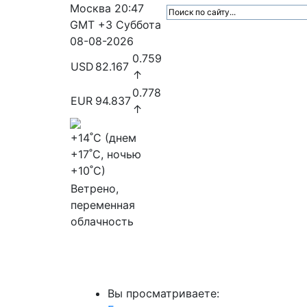
Москва
20:47
GMT +3
Суббота
08-08-2026
0.759
USD
82.167
↑
0.778
EUR
94.837
↑
+14
˚C (днем
+17
˚C, ночью
+10
˚C)
Ветрено,
переменная
облачность
МедиаПрофи
Главное
Медиарыно
Вы просматриваете: