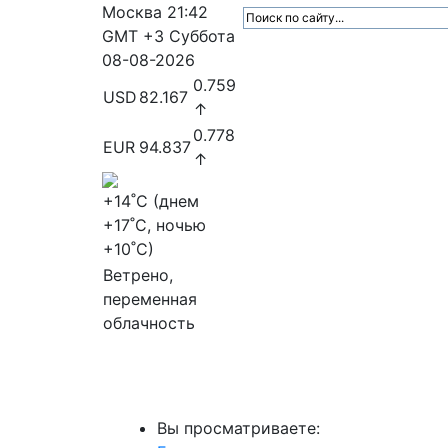
Москва
21:42
GMT +3
Суббота
08-08-2026
0.759
USD
82.167
↑
0.778
EUR
94.837
↑
+14
˚C (днем
+17
˚C, ночью
+10
˚C)
Ветрено,
переменная
облачность
МедиаПрофи
Главное
Медиарыно
Вы просматриваете: