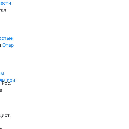
нести
сал
ростые
л
Отар
им
ям при
 Рос.
в
цист,