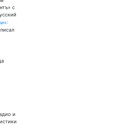
ль
нтъ» с
Русский
и»:
писал
да
адио и
листики