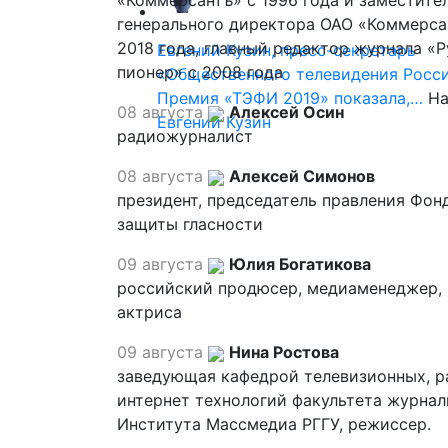
«Коммерсантъ» с 1996 года и заместите
генерального директора ОАО «Коммерса
2018 года, главный редактор журнала «
Евгений Кузин, пресс-секретарь
пионер» с 2008 года
«Общественного телевидения Росси
Премия «ТЭФИ 2019» показала,…
На
08 августа
Алексей Осин
Евгений Кузин
радиожурналист
08 августа
Алексей Симонов
президент, председатель правления Фон
защиты гласности
09 августа
Юлия Богатикова
российский продюсер, медиаменеджер,
актриса
09 августа
Нина Ростова
заведующая кафедрой телевизионных, р
интернет технологий факультета журна
Института Массмедиа РГГУ, режиссер.