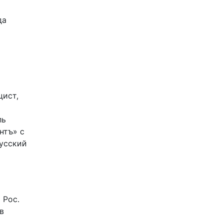
да
цист,
ль
нтъ» с
Русский
 Рос.
в