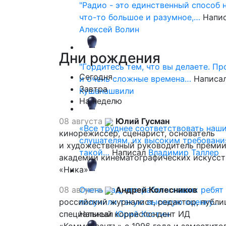
"Радио - это единственный способ 
что-то большое и разумное,…
Напи
Алексей Волин
Дни
рождения
"Гордитесь тем, что вы делаете. П
Сегодня
и очень сложные времена…
Написа
Завтра
Кушанашвили
На неделю
08 августа
Юлий Гусман
«Все труднее соответствовать наш
кинорежиссер, сценарист, основатель
слушателям, их высоким требовани
и художественный руководитель премии
такой…
Написал
Владимир Таллер
академии кинематографических искусст
«Ника»
08 августа
Очень рад, что работы наших ребят
Андрей Колесников
российский журналист, редактор, публи
получили такую высокую оценку…
специальный корреспондент ИД
Написал
Юрий Костин