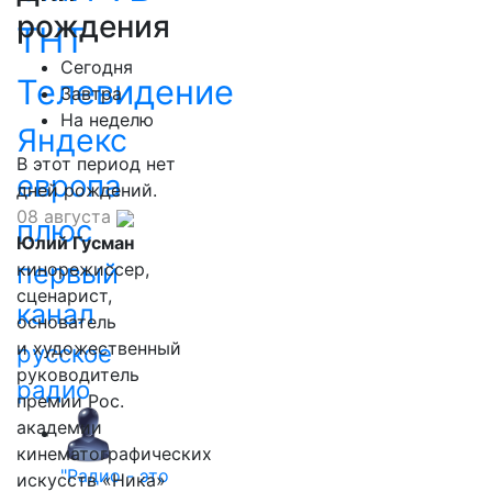
рождения
ТНТ
Сегодня
Телевидение
Завтра
На неделю
Яндекс
В этот период нет
европа
дней рождений.
08 августа
плюс
Юлий Гусман
первый
кинорежиссер,
сценарист,
канал
основатель
и художественный
русское
руководитель
радио
премии Рос.
академии
кинематографических
"Радио - это
искусств «Ника»