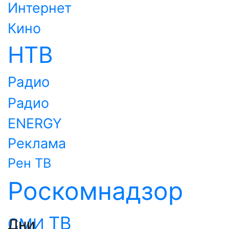
Интернет
Кино
НТВ
Радио
Радио
ENERGY
Реклама
Рен ТВ
Роскомнадзор
ТВ
СМИ
Дни