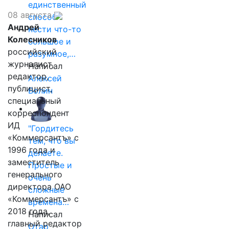
единственный
08 августа
способ
Андрей
нести что-то
Колесников
большое и
российский
разумное,…
журналист,
Написал
редактор,
Алексей
публицист,
Волин
специальный
корреспондент
ИД
"Гордитесь
«Коммерсантъ» с
тем, что вы
1996 года и
делаете.
заместитель
Простые и
генерального
очень
директора ОАО
сложные
«Коммерсантъ» с
времена…
2018 года,
Написал
главный редактор
Отар