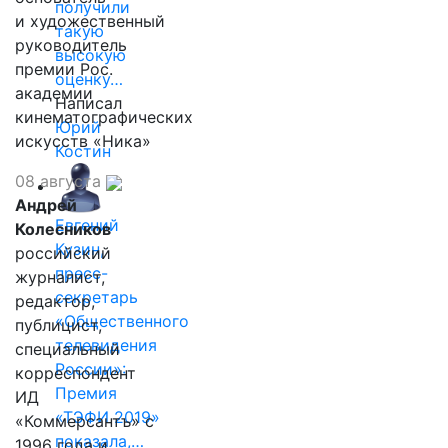
получили
и художественный
такую
руководитель
высокую
премии Рос.
оценку…
академии
Написал
кинематографических
Юрий
искусств «Ника»
Костин
08 августа
Андрей
Евгений
Колесников
Кузин,
российский
пресс-
журналист,
секретарь
редактор,
«Общественного
публицист,
телевидения
специальный
России»:
корреспондент
Премия
ИД
«ТЭФИ 2019»
«Коммерсантъ» с
показала,…
1996 года и