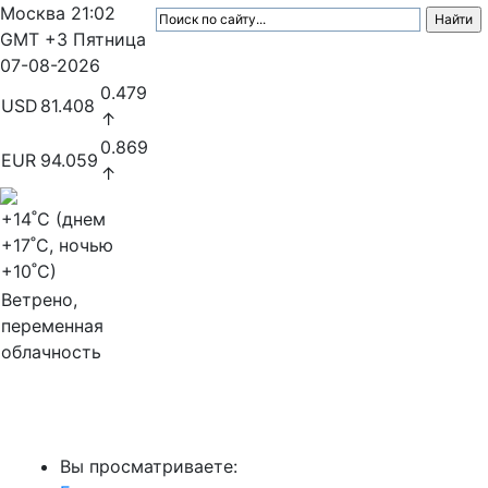
Москва
21:02
GMT +3
Пятница
07-08-2026
0.479
USD
81.408
↑
0.869
EUR
94.059
↑
+14
˚C (днем
+17
˚C, ночью
+10
˚C)
Ветрено,
переменная
облачность
МедиаПрофи
Вы просматриваете: