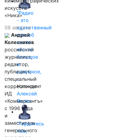
кинематографических
искусств
"Радио
«Ника»
- это
08 августа
единственный
Андрей
способ
Колесников
нести
российский
что-то
журналист,
большое
редактор,
и
публицист,
разумное,
специальный
…
корреспондент
Написал
ИД
Алексей
«Коммерсантъ»
Волин
с 1996 года
и
заместитель
"Гордитесь
генерального
тем,