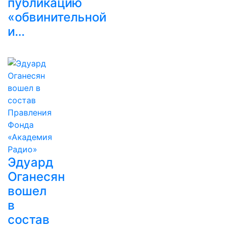
публикацию
«обвинительной
и…
Эдуард
Оганесян
вошел
в
состав