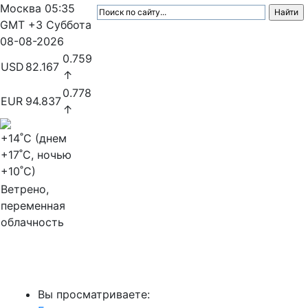
Москва
05:35
GMT +3
Суббота
08-08-2026
0.759
USD
82.167
↑
0.778
EUR
94.837
↑
+14
˚C (днем
+17
˚C, ночью
+10
˚C)
Ветрено,
переменная
облачность
МедиаПрофи
Вы просматриваете: