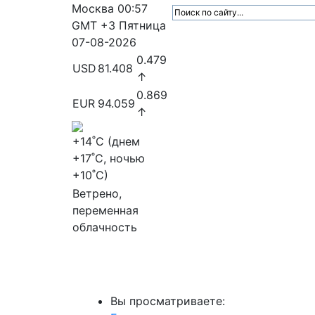
Москва
00:57
GMT +3
Пятница
07-08-2026
0.479
USD
81.408
↑
0.869
EUR
94.059
↑
+14
˚C (днем
+17
˚C, ночью
+10
˚C)
Ветрено,
переменная
облачность
МедиаПрофи
Главное
Медиарыно
Вы просматриваете: