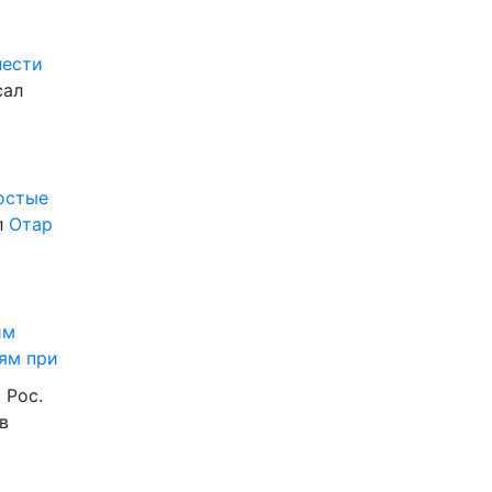
нести
сал
ростые
л
Отар
им
ям при
 Рос.
в