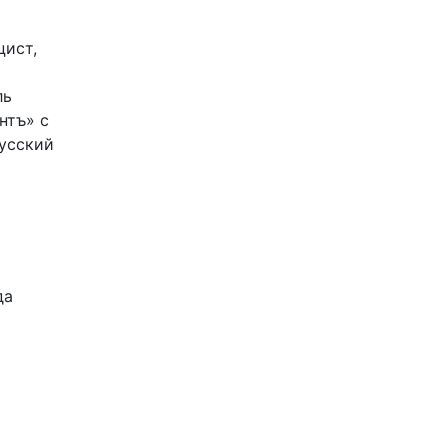
цист,
ль
нтъ» с
Русский
да