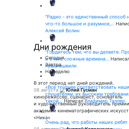
"Радио - это единственный способ 
что-то большое и разумное,…
Напи
Алексей Волин
Дни
рождения
"Гордитесь тем, что вы делаете. П
Сегодня
и очень сложные времена…
Написа
Завтра
Кушанашвили
На неделю
В этот период нет дней рождений.
«Все труднее соответствовать наш
08 августа
Юлий Гусман
слушателям, их высоким требовани
кинорежиссер, сценарист, основатель
такой…
Написал
Владимир Таллер
и художественный руководитель премии
академии кинематографических искусст
«Ника»
Очень рад, что работы наших ребят