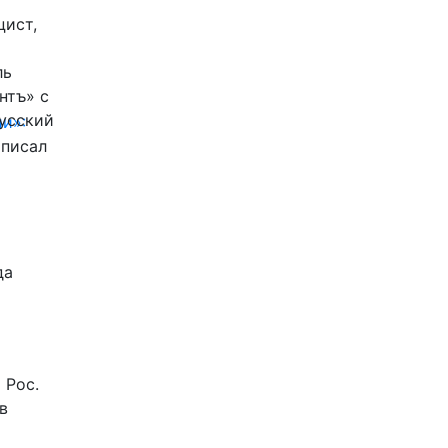
цист,
ль
нтъ» с
Русский
и»:
писал
да
 Рос.
в