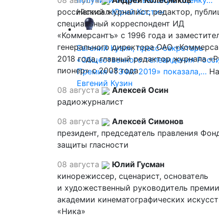
08 августа
получили такую высокую оценку…
Андрей Колесников
российский журналист, редактор, публи
Написал
Юрий Костин
специальный корреспондент ИД
«Коммерсантъ» с 1996 года и заместите
генерального директора ОАО «Коммерса
Евгений Кузин, пресс-секретарь
2018 года, главный редактор журнала «
«Общественного телевидения Росси
пионер» с 2008 года
Премия «ТЭФИ 2019» показала,…
На
Евгений Кузин
08 августа
Алексей Осин
радиожурналист
08 августа
Алексей Симонов
президент, председатель правления Фон
защиты гласности
08 августа
Юлий Гусман
кинорежиссер, сценарист, основатель
и художественный руководитель премии
академии кинематографических искусст
«Ника»