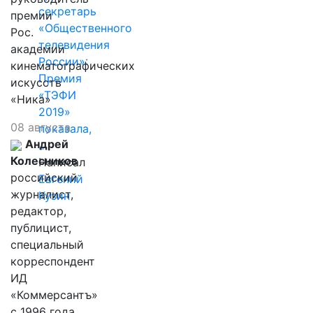
секретарь
премии
«Общественного
Рос.
телевидения
академии
России»:
кинематографических
Премия
искусств
«ТЭФИ
«Ника»
2019»
08 августа
показала,
Андрей
…
Колесников
Написал
российский
Евгений
журналист,
Кузин
редактор,
публицист,
специальный
корреспондент
ИД
«Коммерсантъ»
с 1996 года