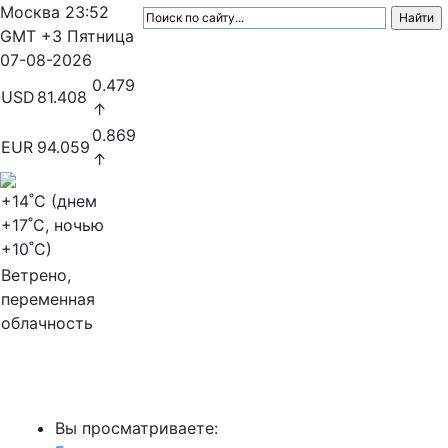
Москва
23:52
GMT +3
Пятница
07-08-2026
0.479
USD
81.408
↑
0.869
EUR
94.059
↑
+14
˚C (днем
+17
˚C, ночью
+10
˚C)
Ветрено,
переменная
облачность
МедиаПрофи
Вы просматриваете: