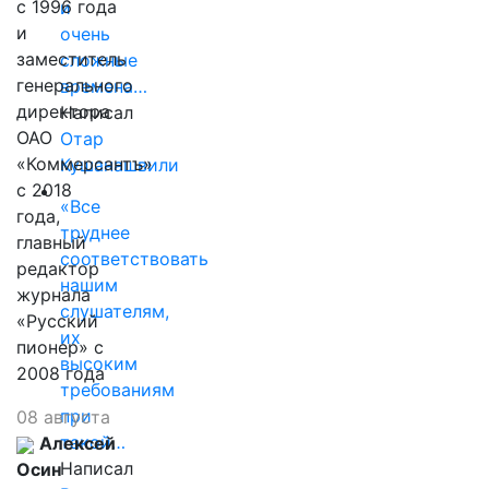
с 1996 года
и
и
очень
заместитель
сложные
генерального
времена…
директора
Написал
ОАО
Отар
«Коммерсантъ»
Кушанашвили
с 2018
«Все
года,
труднее
главный
соответствовать
редактор
нашим
журнала
слушателям,
«Русский
их
пионер» с
высоким
2008 года
требованиям
при
08 августа
такой…
Алексей
Написал
Осин