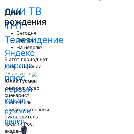
ТВ
СМИ
Дни
рождения
ТНТ
Сегодня
Телевидение
Завтра
На неделю
Яндекс
В этот период нет
европа
дней рождений.
08 августа
плюс
Юлий Гусман
первый
кинорежиссер,
сценарист,
канал
основатель
и художественный
русское
руководитель
радио
премии Рос.
академии