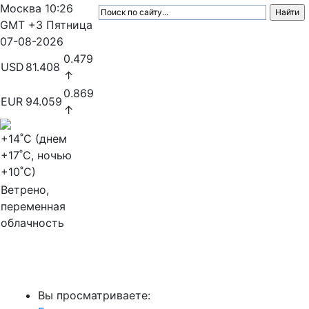
Москва
10:26
GMT +3
Пятница
07-08-2026
0.479
USD
81.408
↑
0.869
EUR
94.059
↑
+14
˚C (днем
+17
˚C, ночью
+10
˚C)
Ветрено,
переменная
облачность
МедиаПрофи
Вы просматриваете: