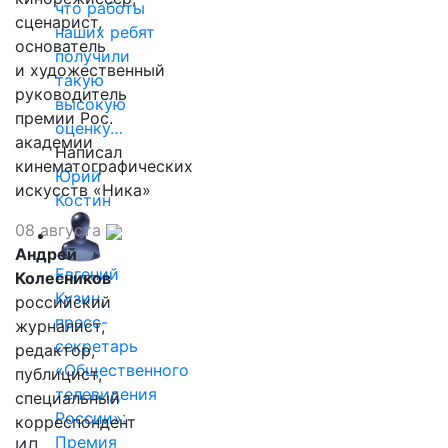
что работы
сценарист,
наших ребят
основатель
получили
и художественный
такую
руководитель
высокую
премии Рос.
оценку…
академии
Написал
кинематографических
Юрий
искусств «Ника»
Костин
08 августа
Андрей
Евгений
Колесников
Кузин,
российский
пресс-
журналист,
секретарь
редактор,
«Общественного
публицист,
телевидения
специальный
России»:
корреспондент
Премия
ИД