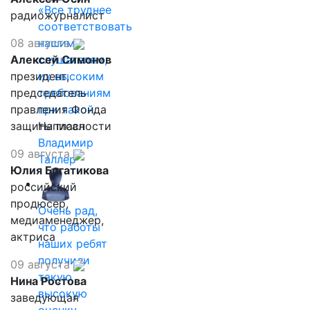
«Все труднее
радиожурналист
соответствовать
08 августа
нашим
Алексей Симонов
слушателям,
президент,
их высоким
председатель
требованиям
правления Фонда
при такой…
защиты гласности
Написал
Владимир
09 августа
Таллер
Юлия Богатикова
российский
продюсер,
Очень рад,
медиаменеджер,
что работы
актриса
наших ребят
получили
09 августа
такую
Нина Ростова
высокую
заведующая