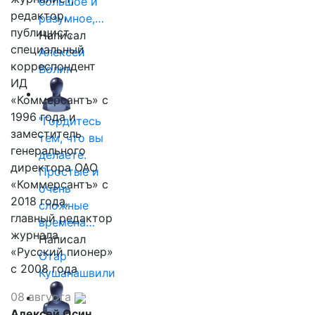
большое и
редактор,
разумное,…
публицист,
Написал
специальный
Алексей
корреспондент
Волин
ИД
«Коммерсантъ» с
1996 года и
"Гордитесь
заместитель
тем, что вы
генерального
делаете.
директора ОАО
Простые и
«Коммерсантъ» с
очень
2018 года,
сложные
главный редактор
времена…
журнала
Написал
«Русский пионер»
Отар
с 2008 года
Кушанашвили
08 августа
Алексей Осин