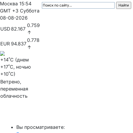
Москва
15:54
GMT +3
Суббота
08-08-2026
0.759
USD
82.167
↑
0.778
EUR
94.837
↑
+14
˚C (днем
+17
˚C, ночью
+10
˚C)
Ветрено,
переменная
облачность
МедиаПрофи
Вы просматриваете: