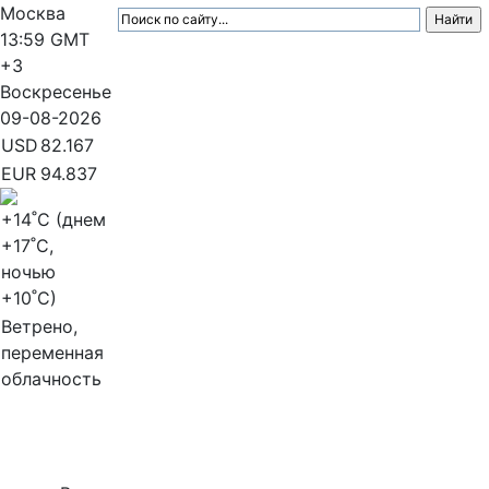
Москва
13:59
GMT
+3
Воскресенье
09-08-2026
USD
82.167
EUR
94.837
+14
˚C (днем
+17
˚C,
ночью
+10
˚C)
Ветрено,
переменная
облачность
МедиаПрофи