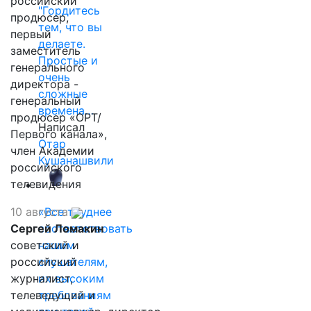
российский
"Гордитесь
продюсер,
тем, что вы
первый
делаете.
заместитель
Простые и
генерального
очень
директора -
сложные
генеральный
времена…
продюсер «ОРТ/
Написал
Первого канала»,
Отар
член Академии
Кушанашвили
российского
телевидения
10 августа
«Все труднее
Сергей Ломакин
соответствовать
советский и
нашим
российский
слушателям,
журналист,
их высоким
телеведущий и
требованиям