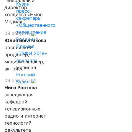
генеральный
Кузин,
директор
пресс-
холдинга «Ньюс
секретарь
Медиа»
«Общественного
телевидения
09 августа
России»:
Юлия Богатикова
Премия
российский
«ТЭФИ 2019»
продюсер,
показала,…
медиаменеджер,
Написал
актриса
Евгений
09 августа
Кузин
Нина Ростова
заведующая
кафедрой
телевизионных,
радио и интернет
технологий
факультета