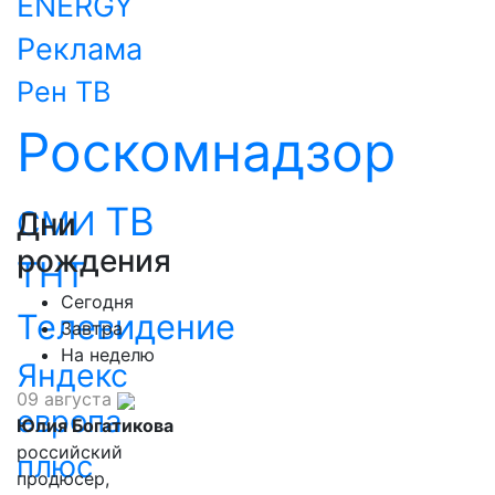
ENERGY
Реклама
Рен ТВ
Роскомнадзор
ТВ
СМИ
Дни
рождения
ТНТ
Сегодня
Телевидение
Завтра
На неделю
Яндекс
09 августа
европа
Юлия Богатикова
российский
плюс
продюсер,