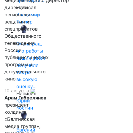
медиаменеджер, директор
при такой…
дирекции
Написал
регионального
Владимир
вещания и
Таллер
спецпроектов
Общественного
телевидения
Очень рад,
России
что работы
публицистических
наших ребят
программ и
получили
документального
такую
кино
высокую
оценку…
10 августа
Написал
Арам Габрелянов
Юрий
президент
Костин
холдинга
«Балтийская
медиа группа»,
Евгений