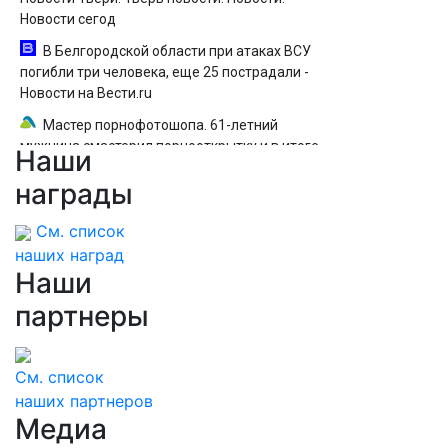
Новости сегод
В Белгородской области при атаках ВСУ
погибли три человека, еще 25 пострадали -
Новости на Вести.ru
Мастер порнофотошопа. 61-летний
мужчина смастерил порнооткрытку и в итоге
Наши
пойдёт под суд
награды
В Ленинградской области вездеход
опрокинулся на дороге, пассажир погиб
См. список
наших наград
Наши
партнеры
См. список
наших партнеров
Медиа