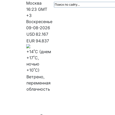
Москва
16:23
GMT
+3
Воскресенье
09-08-2026
USD
82.167
EUR
94.837
+14
˚C (днем
+17
˚C,
ночью
+10
˚C)
Ветрено,
переменная
облачность
МедиаПрофи
Главное
Медиарыно