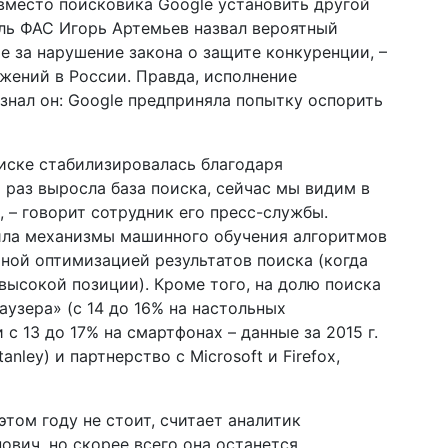
 вместо поисковика Google установить другой
ль ФАС Игорь Артемьев назвал вероятный
e за нарушение закона о защите конкуренции, –
жений в России. Правда, исполнение
знал он: Google предприняла попытку оспорить
оиске стабилизировалась благодаря
 раз выросла база поиска, сейчас мы видим в
, – говорит сотрудник его пресс-службы.
ила механизмы машинного обучения алгоритмов
тной оптимизацией результатов поиска (когда
высокой позиции). Кроме того, на долю поиска
узера» (с 14 до 16% на настольных
 с 13 до 17% на смартфонах – данные за 2015 г.
anley) и партнерство с Microsoft и Firefox,
этом году не стоит, считает аналитик
ович, но скорее всего она останется