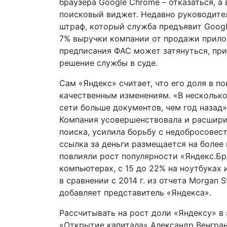
браузера Google Chrome – отказаться, а
поисковый виджет. Недавно руководите
штраф, который служба предъявит Googl
7% выручки компании от продажи прило
предписания ФАС может затянуться, при
решение службы в суде.
Сам «Яндекс» считает, что его доля в п
качественным изменениям. «В несколько
сети больше документов, чем год назад»
Компания усовершенствовала и расшир
поиска, усилила борьбу с недобросовес
ссылка за деньги размещается на более 
повлияли рост популярности «Яндекс.Бра
компьютерах, с 15 до 22% на ноутбуках и
в сравнении с 2014 г. из отчета Morgan St
добавляет представитель «Яндекса».
Рассчитывать на рост доли «Яндексу» в 
«Открытие капитала» Александр Венгран