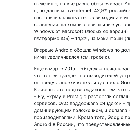
поменьше, но все равно обеспечивает An
г., по данным Liveinternet, 42,9% росси
настольных компьютеров выходили в инт
сравнения: на компьютеры и иные устр
Windows от Microsoft (любых ее версий) 
платформе iOS) – 14,2%, на макинтоши (
Впервые Android обошла Windows по доле
ними увеличивался (см. график).
Еще в марте 2015 г. «Яндекс» пожаловал
что тот вынуждает производителей устр
от предустановки конкурирующих с Goog
Косвенно это подтверждалось тем, что 
– Fly, Explay и Prestigio расторгли согл
сервисов. ФАС поддержала «Яндекс» – п
доминирующим положением, и обязала 
производителями. Кроме того, Google п
Android в России, что предустановленн