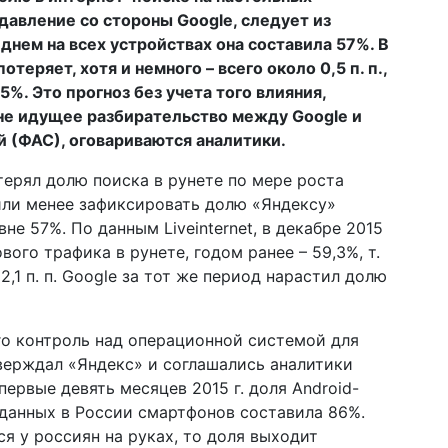
давление со стороны Google, следует из
еднем на всех устройствах она составила 57%. В
теряет, хотя и немного – всего около 0,5 п. п.,
55%. Это прогноз без учета того влияния,
не идущее разбирательство между Google и
 (ФАС), оговариваются аналитики.
терял долю поиска в рунете по мере роста
или менее зафиксировать долю «Яндексу»
не 57%. По данным Liveinternet, в декабре 2015
вого трафика в рунете, годом ранее – 59,3%, т.
2,1 п. п. Google за тот же период нарастил долю
го контроль над операционной системой для
тверждал «Яндекс» и соглашались аналитики
первые девять месяцев 2015 г. доля Android-
данных в России смартфонов составила 86%.
я у россиян на руках, то доля выходит