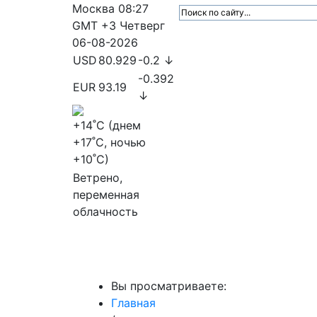
Москва
08:27
GMT +3
Четверг
06-08-2026
USD
80.929
-0.2 ↓
-0.392
EUR
93.19
↓
+14
˚C (днем
+17
˚C, ночью
+10
˚C)
Ветрено,
переменная
облачность
МедиаПрофи
Главное
Медиарыно
Вы просматриваете:
Главная