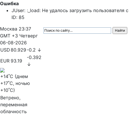
Ошибка
JUser: :_load: Не удалось загрузить пользователя с
ID: 85
Москва
23:37
GMT +3
Четверг
06-08-2026
USD
80.929
-0.2 ↓
-0.392
EUR
93.19
↓
+14
˚C (днем
+17
˚C, ночью
+10
˚C)
Ветрено,
переменная
облачность