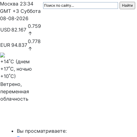
Москва
23:34
GMT +3
Суббота
08-08-2026
0.759
USD
82.167
↑
0.778
EUR
94.837
↑
+14
˚C (днем
+17
˚C, ночью
+10
˚C)
Ветрено,
переменная
облачность
МедиаПрофи
Вы просматриваете: