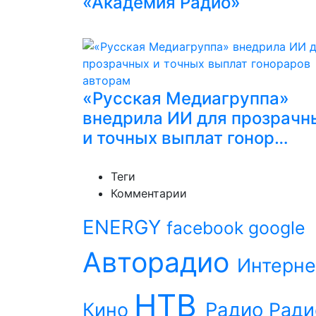
«Академия Радио»
«Русская Медиагруппа»
внедрила ИИ для прозрачн
и точных выплат гонор…
Теги
Комментарии
ENERGY
facebook
google
Авторадио
Интерне
НТВ
Радио
Кино
Ради