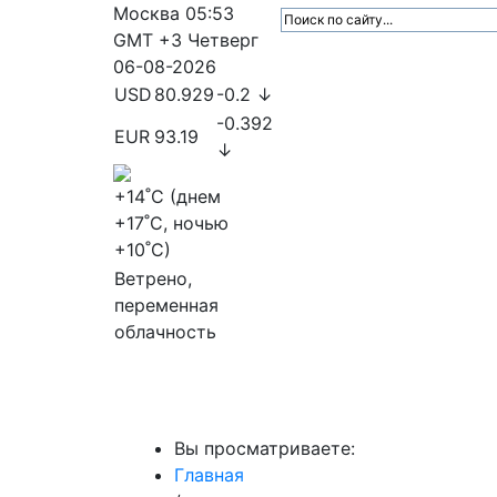
Москва
05:53
GMT +3
Четверг
06-08-2026
USD
80.929
-0.2 ↓
-0.392
EUR
93.19
↓
+14
˚C (днем
+17
˚C, ночью
+10
˚C)
Ветрено,
переменная
облачность
МедиаПрофи
Главное
Медиарыно
Вы просматриваете:
Главная