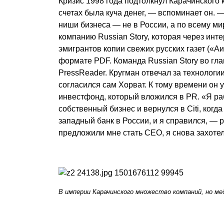
Кризис 1998 года подтолкнул Карачинского 
счетах была куча денег, — вспоминает он. —
ниши бизнеса — не в России, а по всему м
компанию Russian Story, которая через инт
эмигрантов копии свежих русских газет («А
формате PDF. Команда Russian Story во гл
PressReader. Кругман отвечал за технологи
согласился сам Хорват. К тому времени он у
инвестфонд, который вложился в PR. «Я ра
собственный бизнес и вернулся в Citi, ког
западный банк в России, и я справился, —
предложили мне стать CEO, я снова захотел 
В империи Карачинского множество компаний, но ме