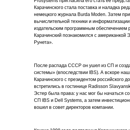
Prosystems пригласила его стать ее предст
Карачинского стала поставка и наладка ре
немецкого журнала Burda Moden. Затем при
вычислительной техники и информатизации
издательским программным обеспечением р
Карачинский познакомился с американкой 
Рунета».
После распада СССР он ушел из СП и соз
системы» (впоследствии IBS). А вскоре на
Карачинского с президентом российского д
встретились в гостинице Radisson Slavyans
Эстер была права: у нас мог бы начаться со
СП IBS и Dell Systems, а затем инвестицион
вошел в совет директоров компании.