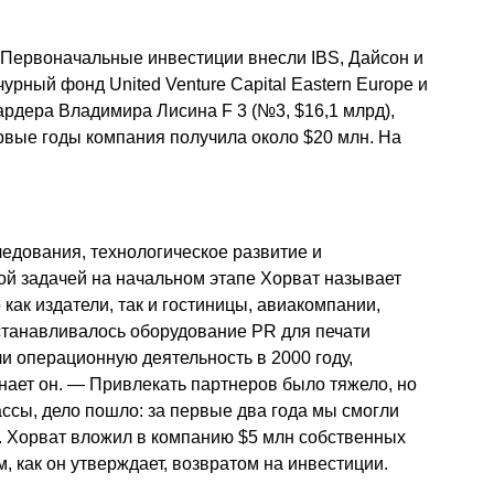
. Первоначальные инвестиции внесли IBS, Дайсон и
урный фонд United Venture Capital Eastern Europe и
ардера Владимира Лисина F 3 (№3, $16,1 млрд),
ервые годы компания получила около $20 млн. На
едования, технологическое развитие и
й задачей на начальном этапе Хорват называет
как издатели, так и гостиницы, авиакомпании,
устанавливалось оборудование PR для печати
ли операционную деятельность в 2000 году,
нает он. — Привлекать партнеров было тяжело, но
ассы, дело пошло: за первые два года мы смогли
. Хорват вложил в компанию $5 млн собственных
, как он утверждает, возвратом на инвестиции.