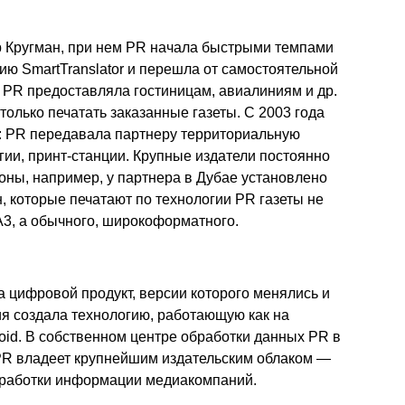
р Кругман, при нем PR начала быстрыми темпами
ю SmartTranslator и перешла от самостоятельной
 PR предоставляла гостиницам, авиалиниям и др.
только печатать заказанные газеты. С 2003 года
: PR передавала партнеру территориальную
гии, принт-станции. Крупные издатели постоянно
оны, например, у партнера в Дубае установлено
, которые печатают по технологии PR газеты не
3, а обычного, широкоформатного.
а цифровой продукт, версии которого менялись и
ия создала технологию, работающую как на
roid. В собственном центре обработки данных PR в
PR владеет крупнейшим издательским облаком —
работки информации медиакомпаний.