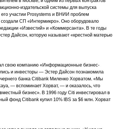
авителем в Москве, и одним из первых контрактов
дакционно-издательской системы для выпуска
 его участии Prosystems и ВНИИ проблем
 создали СП «Интермикро». Оно оборудовало
едакции «Известий» и «Коммерсанта». В те годы
Эстер Дайсон, которую называют «крестной матерью
дал свою компанию «Информационные бизнес-
шлись и инвесторы — Эстер Дайсон познакомила
очернего банка Citibank Миленко Хорватом. «Мы
kaya, — вспоминает Хорват, — и оказалось, что
вместный бизнес». В 1996 году Citi инвестировал в
ный фонд Citibank купил 10% IBS за $6 млн. Хорват