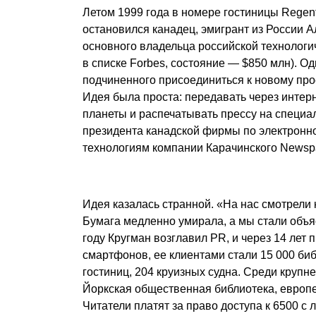
Летом 1999 года в номере гостиницы Regen
остановился канадец, эмигрант из России 
основного владельца российской технологи
в списке Forbes, состояние — $850 млн). О
подчиненного присоединиться к новому про
Идея была проста: передавать через интер
планеты и распечатывать прессу на специа
президента канадской фирмы по электронн
технологиям компании Карачинского Newspap
Идея казалась странной. «На нас смотрели 
Бумага медленно умирала, а мы стали объяс
году Кругман возглавил PR, и через 14 лет
смартфонов, ее клиентами стали 15 000 биб
гостиниц, 204 круизных судна. Среди круп
Йоркская общественная библиотека, европейск
Читатели платят за право доступа к 6500 с