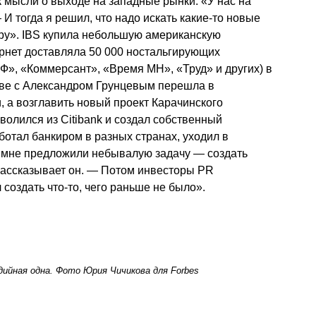
к мысли о выходе на западные рынки. «У нас на
 И тогда я решил, что надо искать какие-то новые
иру». IBS купила небольшую американскую
ернет доставляла 50 000 ностальгирующих
иФ», «Коммерсант», «Время МН», «Труд» и других) в
аве с Александром Грунцевым перешла в
и, а возглавить новый проект Карачинского
волился из Citibank и создал собственный
ботал банкиром в разных странах, уходил в
да мне предложили небывалую задачу — создать
 рассказывает он. — Потом инвесторы PR
создать что-то, чего раньше не было».
дийная одна. Фото Юрия Чичикова для Forbes