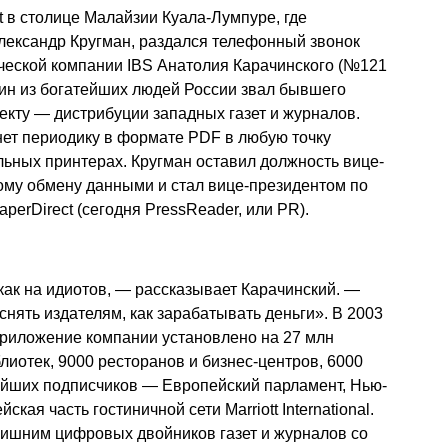
t в столице Малайзии Куала-Лумпуре, где
Александр Кругман, раздался телефонный звонок
ческой компании IBS Анатолия Карачинского (№121
дин из богатейших людей России звал бывшего
екту — дистрибуции западных газет и журналов.
нет периодику в формате PDF в любую точку
льных принтерах. Кругман оставил должность вице-
ому обмену данными и стал вице-президентом по
erDirect (сегодня PressReader, или PR).
как на идиотов, — рассказывает Карачинский. —
нять издателям, как зарабатывать деньги». В 2003
 приложение компании установлено на 27 млн
лиотек, 9000 ресторанов и бизнес-центров, 6000
нейших подписчиков — Европейский парламент, Нью-
ая часть гостиничной сети Marriott International.
 лишним цифровых двойников газет и журналов со