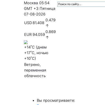
Москва
05:54
GMT +3
Пятница
07-08-2026
0.479
USD
81.408
↑
0.869
EUR
94.059
↑
+14
˚C (днем
+17
˚C, ночью
+10
˚C)
Ветрено,
переменная
облачность
МедиаПрофи
Главное
Медиарыно
Вы просматриваете: